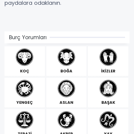
paydalara odaklanın.
Burç Yorumları
KOÇ
BOĞA
İKİZLER
YENGEÇ
ASLAN
BAŞAK
TERAZİ
AKREP
YAY