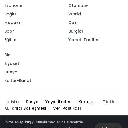
Ekonomi
Otomotiv
Sağlık
World
Magazin
Coin
Spor
Burçlar
Eğitim
Yemek Tarifleri
Din
Siyaset
Dünya
Kültür-Sanat
İletişim
Künye
Yayın İlkeleri
Kurallar
Gizlilik
Kullanıcı Sözleşmesi
Veri Politikası
Haber içerikleri izin alınmadan, kaynak gösterilerek dahi
Size en iyi bilgiyi sunabilmek adına sitemizde
iktibas edilemez. Kanuna aykırı ve izinsiz olarak