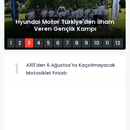
A101 30 Temmuz'da Elektrikli
Kamyonet Satacak
1
2
3
4
5
6
7
8
9
10
11
12
13
14
15
1
A101'den 6 Ağustos'ta Kaçırılmayacak
Motosiklet Fırsatı