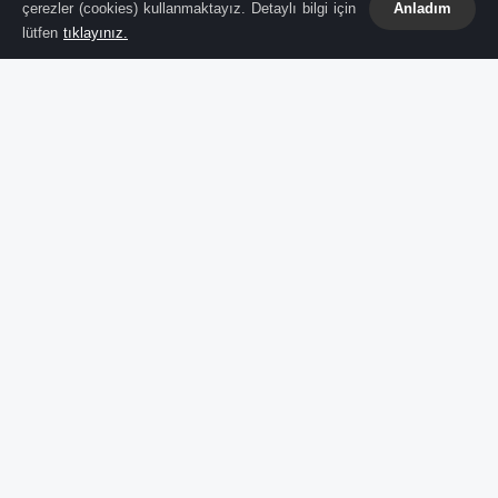
çerezler (cookies) kullanmaktayız. Detaylı bilgi için
Anladım
lütfen
tıklayınız.
İkinci El Araba Almak: Nelere Dikkat
Edilmeli?