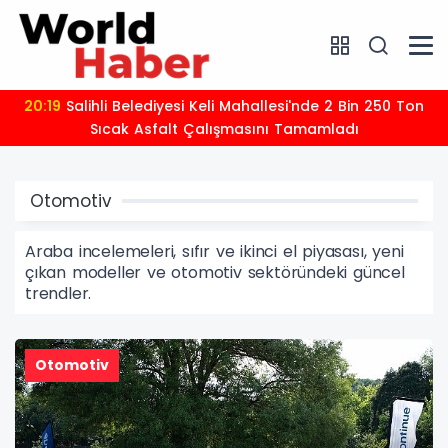
20:19
Salihli Belediyesi Keli Mahallesi'nde 2 Bin 250 Ton
Sıcak Asfalt Çalışmasını Tamamladı
Otomotiv
Araba incelemeleri, sıfır ve ikinci el piyasası, yeni
çıkan modeller ve otomotiv sektöründeki güncel
trendler.
Otomotiv