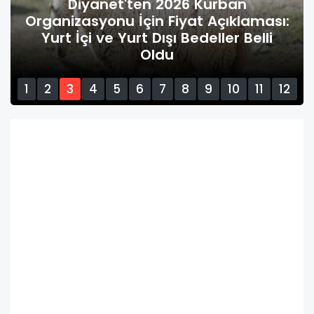
Diyanet İşleri Başkanlığı 3 Bin 209
Din Görevlisi Alımı İçin Başvuruları
Başlattı
1
2
3
4
5
6
7
8
9
10
11
12
13
14
15