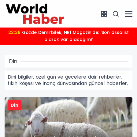
22:28
Gözde Demirbilek, NR1 Magazin'de: 'Son assolist
olarak var olacağım!'
Din
Dini bilgiler, özel gün ve gecelere dair rehberler,
fıkıh köşesi ve inanç dünyasından güncel haberler.
Din