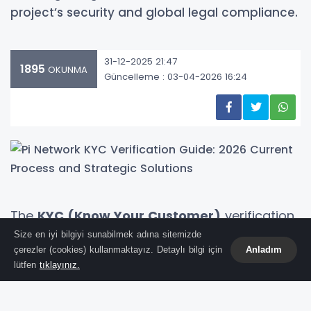
project’s security and global legal compliance.
31-12-2025 21:47
1895
OKUNMA
Güncelleme : 03-04-2026 16:24
The
KYC (Know Your Customer)
verification
process remains the most critical milestone
Size en iyi bilgiyi sunabilmek adına sitemizde
çerezler (cookies) kullanmaktayız. Detaylı bilgi için
Anladım
for millions of "Pioneers" within the Pi Network
lütfen
tıklayınız.
ecosystem. This mandatory step, essential
for transforming mined Pi into real-world