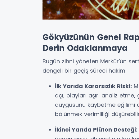
Gökyüzünün Genel Rap
Derin Odaklanmaya
Bugün zihni yöneten Merkür'ün sert
dengeli bir geçiş süreci hakim.
İlk Yarıda Kararsızlık Riski:
Me
açı, olayları aşırı analiz etm
duygusunu kaybetme eğilimi do
bölünmek verimliliği düşürebilir
İkinci Yarıda Plüton Desteği:
üçgen açısı, zihinsel algıları k