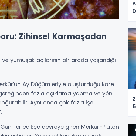
B
D
oru: Zihinsel Karmaşadan
 ve yumuşak açılarının bir arada yaşandığı
rkür'ün Ay Düğümleriyle oluşturduğu kare
e, gereğinden fazla açıklama yapma ve yön
Z
ğurabilir. Aynı anda çok fazla işe
5
.
Gün ilerledikçe devreye giren Merkür-Plüton
eskinleştiriyor. Yüzeysel konuları aşarak