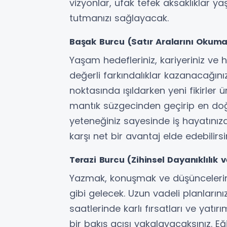
vizyonlar, ufak tefek aksaklıklar 
tutmanızı sağlayacak.
Başak Burcu (Satır Aralarını Okum
Yaşam hedefleriniz, kariyeriniz ve 
değerli farkındalıklar kazanacağını
noktasında ışıldarken yeni fikirler
mantık süzgecinden geçirip en do
yeteneğiniz sayesinde iş hayatınızd
karşı net bir avantaj elde edebilirsin
Terazi Burcu (Zihinsel Dayanıklılık v
Yazmak, konuşmak ve düşüncelerin
gibi gelecek. Uzun vadeli planların
saatlerinde karlı fırsatları ve yat
bir bakış açısı yakalayacaksınız. E