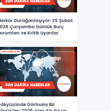
erkür Durağanlaşıyor: 25 Şubat
026 Çarşamba Günlük Burç
orumları ve Kritik Uyarılar
ökyüzünde Dörtnala Bir
önüşüm: 2026 Ateş Atı Yılı ve