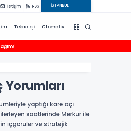
İletişim
RSS
tim
Teknoloji
Otomotiv
21:24
cağım!'
Sığacı
 Yorumları
leriyle yaptığı kare açı
ilerleyen saatlerinde Merkür ile
 içgörüler ve stratejik