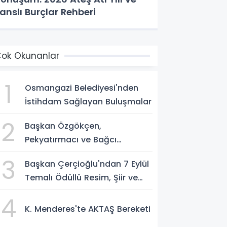
anslı Burçlar Rehberi
ok Okunanlar
1
Osmangazi Belediyesi'nden
İstihdam Sağlayan Buluşmalar
2
Başkan Özgökçen,
Pekyatırmacı ve Bağcı
Şefikcan Parkı'nda
3
Başkan Çerçioğlu'ndan 7 Eylül
Vatandaşlarla Bir Araya Geldi
Temalı Ödüllü Resim, Şiir ve
Kompozisyon Yarışması
4
K. Menderes'te AKTAŞ Bereketi