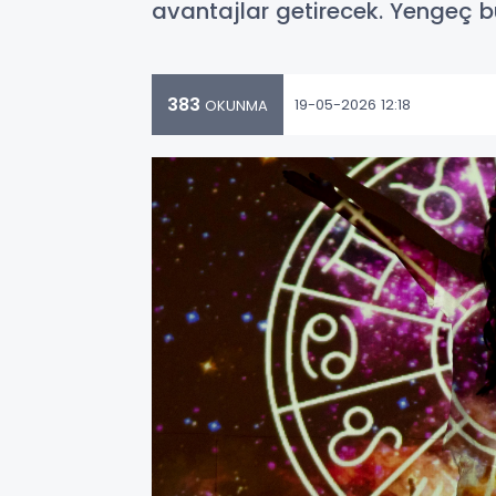
avantajlar getirecek. Yengeç b
383
19-05-2026 12:18
OKUNMA