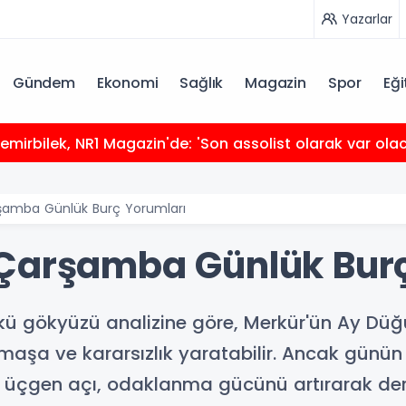
Yazarlar
Gündem
Ekonomi
Sağlık
Magazin
Spor
Eği
mirbilek, NR1 Magazin'de: 'Son assolist olarak var ola
şamba Günlük Burç Yorumları
 Çarşamba Günlük Burç
gökyüzü analizine göre, Merkür'ün Ay Düğüm
rmaşa ve kararsızlık yaratabilir. Ancak günün 
üçgen açı, odaklanma gücünü artırarak derin