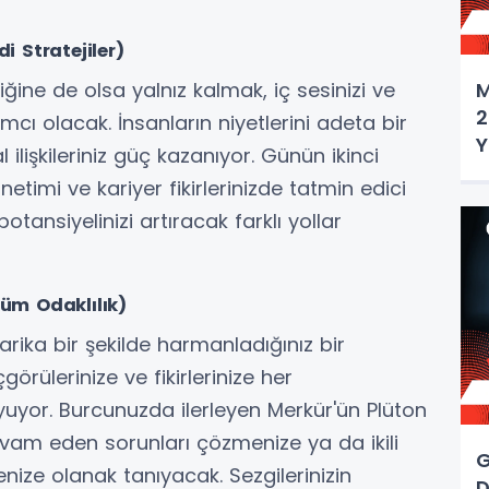
 Stratejiler)
M
ğine de olsa yalnız kalmak, iç sesinizi ve
2
mcı olacak. İnsanların niyetlerini adeta bir
Y
 ilişkileriniz güç kazanıyor. Günün ikinci
etimi ve kariyer fikirlerinizde tatmin edici
 potansiyelinizi artıracak farklı yollar
züm Odaklılık)
arika bir şekilde harmanladığınız bir
örülerinize ve fikirlerinize her
yor. Burcunuzda ilerleyen Merkür'ün Plüton
devam eden sorunları çözmenize ya da ikili
G
rmenize olanak tanıyacak. Sezgilerinizin
D