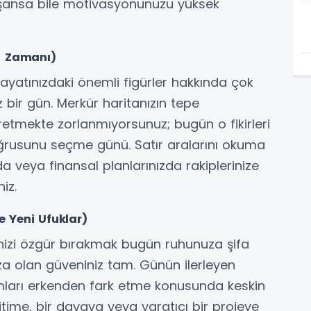
yaşansa bile motivasyonunuzu yüksek
a Zamanı)
hayatınızdaki önemli figürler hakkında çok
z bir gün. Merkür haritanızın tepe
 üretmekte zorlanmıyorsunuz; bugün o fikirleri
ğrusunu seçme günü. Satır aralarını okuma
a veya finansal planlarınızda rakiplerinize
iz.
e Yeni Ufuklar)
izi özgür bırakmak bugün ruhunuza şifa
ıza olan güveniniz tam. Günün ilerleyen
ırımları erkenden fark etme konusunda keskin
ğitime, bir davaya veya yaratıcı bir projeye