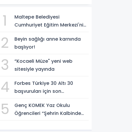
1
Maltepe Belediyesi
Cumhuriyet Eğitim Merkezi'nin
başarı oranı yüzde 94,3
2
Beyin sağlığı anne karnında
başlıyor!
3
“Kocaeli Müze" yeni web
sitesiyle yayında
4
Forbes Türkiye 30 Altı 30
başvuruları için son
dönemece girildi!
5
Genç KOMEK Yaz Okulu
Öğrencileri “Şehrin Kalbinde
Yolculuk" Yaptı