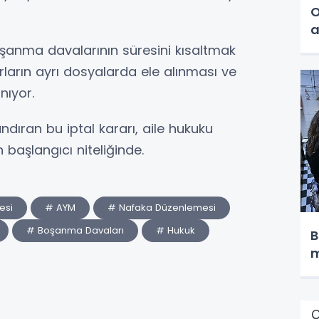
O
a
şanma davalarının süresini kısaltmak
ların ayrı dosyalarda ele alınması ve
nıyor.
ıran bu iptal kararı, aile hukuku
 başlangıcı niteliğinde.
esi
# AYM
# Nafaka Düzenlemesi
# Boşanma Davaları
# Hukuk
B
m
Ç