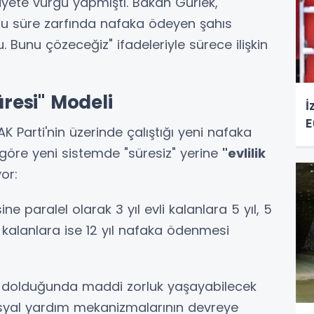
iyete vurgu yapmıştı. Bakan Gürlek,
 bu süre zarfında nafaka ödeyen şahıs
 Bunu çözeceğiz" ifadeleriyle sürece ilişkin
üresi" Modeli
İ
E
AK Parti'nin üzerinde çalıştığı yeni nafaka
re göre yeni sistemde "süresiz" yerine
"evlilik
or:
sine paralel olarak 3 yıl evli kalanlara 5 yıl, 5
evli kalanlara ise 12 yıl nafaka ödenmesi
 dolduğunda maddi zorluk yaşayabilecek
sosyal yardım mekanizmalarının devreye