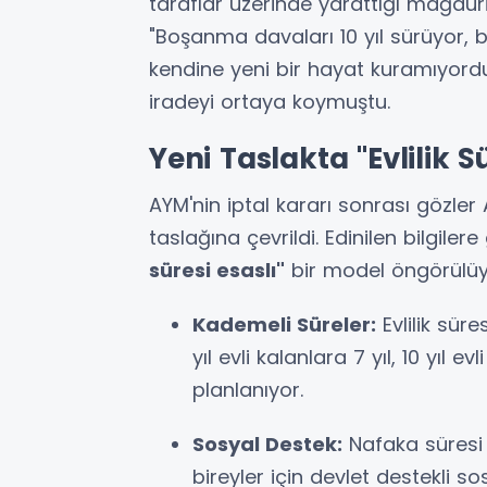
taraflar üzerinde yarattığı mağdur
"Boşanma davaları 10 yıl sürüyor,
kendine yeni bir hayat kuramıyordu.
iradeyi ortaya koymuştu.
Yeni Taslakta "Evlilik S
AYM'nin iptal kararı sonrası gözler 
taslağına çevrildi. Edinilen bilgile
süresi esaslı"
bir model öngörülüy
Kademeli Süreler:
Evlilik süre
yıl evli kalanlara 7 yıl, 10 yıl 
planlanıyor.
Sosyal Destek:
Nafaka süresi
bireyler için devlet destekli 