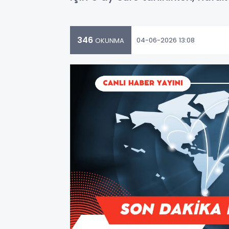
346
04-06-2026 13:08
OKUNMA