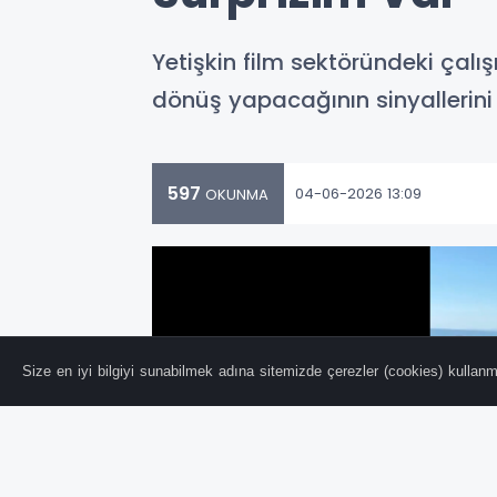
Yetişkin film sektöründeki çalı
dönüş yapacağının sinyallerini 
597
04-06-2026 13:09
OKUNMA
Size en iyi bilgiyi sunabilmek adına sitemizde çerezler (cookies) kullanma