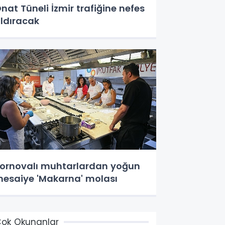
nat Tüneli İzmir trafiğine nefes
ldıracak
ornovalı muhtarlardan yoğun
esaiye 'Makarna' molası
ok Okunanlar