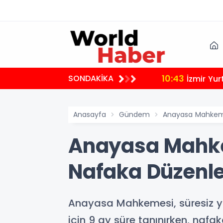
10:43
SONDAKİKA
İzmir Yur
Anasayfa
Gündem
Anayasa Mahkemes
Anayasa Mahkem
Nafaka Düzenlem
Anayasa Mahkemesi, süresiz yo
için 9 ay süre tanınırken, nafak