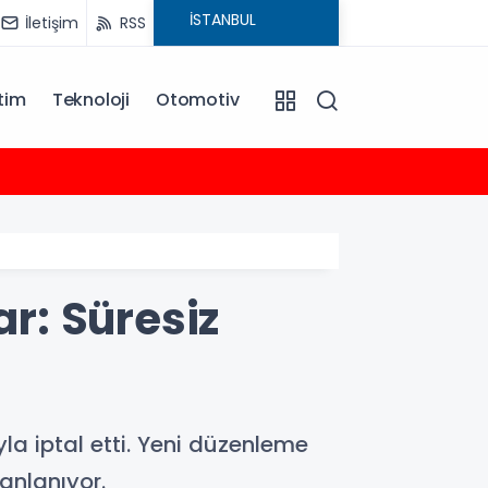
İletişim
RSS
tim
Teknoloji
Otomotiv
10:41
İzmir İ
r: Süresiz
a iptal etti. Yeni düzenleme
lanlanıyor.