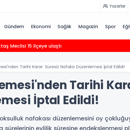
Yazarlar
Gündem
Ekonomi
Sağlık
Magazin
Spor
Eği
ttaş Meclisi 15 ilçeye ulaştı
i'nden Tarihi Karar: Süresiz Nafaka Düzenlemesi İptal Edildi!
esi'nden Tarihi Kara
esi İptal Edildi!
ksulluk nafakası düzenlemesini oy çokluğuyl
a sürelerinin evlilik süresine endekslenmesi p