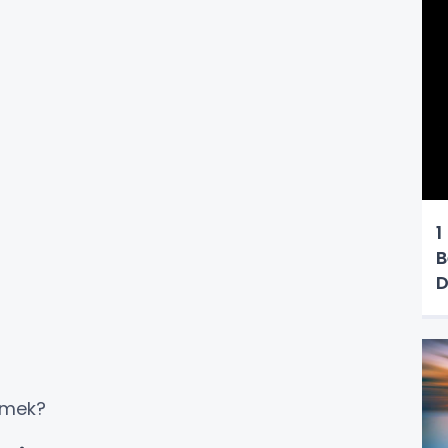
1
B
D
emek?