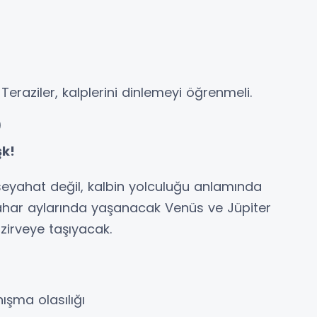
raziler, kalplerini dinlemeyi öğrenmeli.
)
şk!
 seyahat değil, kalbin yolculuğu anlamında
bahar aylarında yaşanacak Venüs ve Jüpiter
 zirveye taşıyacak.
nışma olasılığı