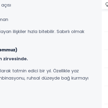
Ç
açısı
aman
yan ilişkiler hızla bitebilir. Sabırlı olmak
 Temmuz)
 zirvesinde.
arak tatmin edici bir yıl. Özellikle yaz
ombinasyonu, ruhsal düzeyde bağ kurmayı