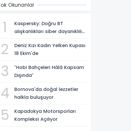
ok Okunanlar
1
Kaspersky: Doğru BT
alışkanlıkları siber dayanıklılığı
güçlendiriyor
2
Deniz Kızı Kadın Yelken Kupası
18 Ekim'de
3
″Hobi Bahçeleri Hâlâ Kapsam
Dışında″
4
Bornova'da doğal lezzetler
halkla buluşuyor
5
Kapadokya Motorsporları
Kompleksi Açılıyor