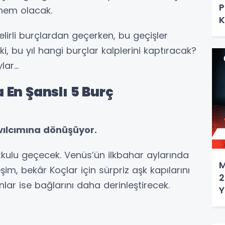
P
önem olacak.
K
lirli burçlardan geçerken, bu geçişler
ki, bu yıl hangi burçlar kalplerini kaptıracak?
ar...
En Şanslı 5 Burç
ıvılcımına dönüşüyor.
utkulu geçecek. Venüs’ün ilkbahar aylarında
M
m, bekâr Koçlar için sürpriz aşk kapılarını
2
anlar ise bağlarını daha derinleştirecek.
Y