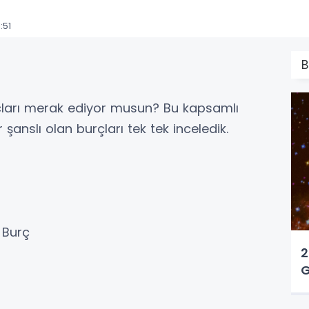
:51
B
rçları merak ediyor musun? Bu kapsamlı
şanslı olan burçları tek tek inceledik.
 Burç
2
G