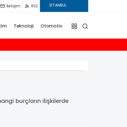
İletişim
RSS
tim
Teknoloji
Otomotiv
17:05
Uygula
angi burçların ilişkilerde