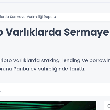
klarda Sermaye Verimliliği Raporu
 Varlıklarda Sermaye 
kripto varlıklarda staking, lending ve borrow
unu Paribu ev sahipliğinde tanıttı.
2:38
C