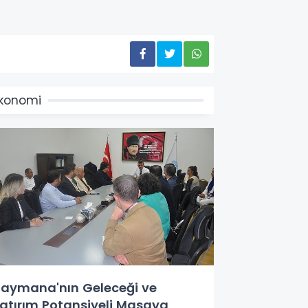
konomi
aymana'nın Geleceği ve
atırım Potansiyeli Masaya