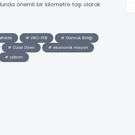
lunda önemli bir kilometre taşı olarak
thilde
# VBO-FEB
# Gümrük Birliği
# Ozan Diren
# ekonomik misyon
# yatırım