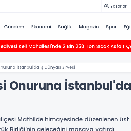
Yazarlar
Gündem
Ekonomi
Sağlık
Magazin
Spor
Eği
elediyesi Keli Mahallesi'nde 2 Bin 250 Ton Sıcak Asfalt
Onuruna İstanbul'da İş Dünyası Zirvesi
si Onuruna İstanbul'da
aliçesi Mathilde himayesinde düzenlenen üs
mrük Birliği'nin geleceğini masaya yatırdı.