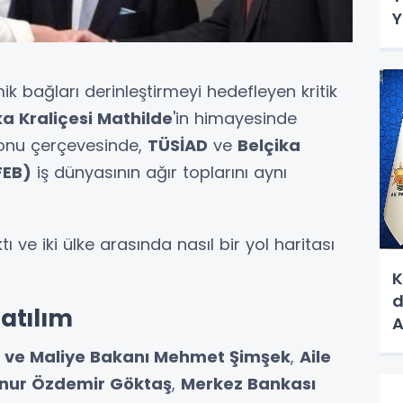
Y
ik bağları derinleştirmeyi hedefleyen kritik
ka Kraliçesi Mathilde
'in himayesinde
onu çerçevesinde,
TÜSİAD
ve
Belçika
FEB)
iş dünyasının ağır toplarını aynı
ı ve iki ülke arasında nasıl bir yol haritası
K
d
atılım
A
 ve Maliye Bakanı Mehmet Şimşek
,
Aile
inur Özdemir Göktaş
,
Merkez Bankası