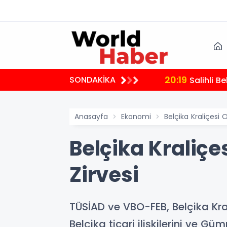
20:19
SONDAKİKA
Salihli B
Anasayfa
Ekonomi
Belçika Kraliçesi 
Belçika Kraliçe
Zirvesi
TÜSİAD ve VBO-FEB, Belçika Kr
Belçika ticari ilişkilerini ve Gü