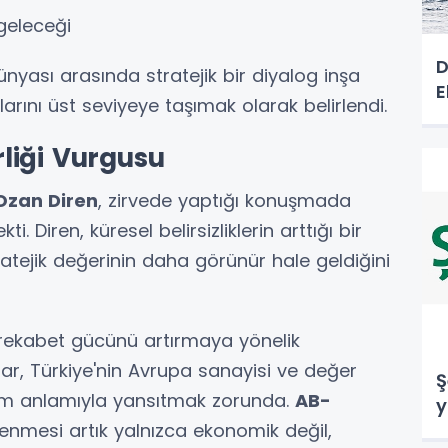
 geleceği
D
dünyası arasında stratejik bir diyalog inşa
E
ını üst seviyeye taşımak olarak belirlendi.
liği Vurgusu
Ozan Diren
, zirvede yaptığı konuşmada
. Diren, küresel belirsizliklerin arttığı bir
ratejik değerinin daha görünür hale geldiğini
B rekabet gücünü artırmaya yönelik
alar, Türkiye'nin Avrupa sanayisi ve değer
Ş
 tam anlamıyla yansıtmak zorunda.
AB-
y
lenmesi artık yalnızca ekonomik değil,