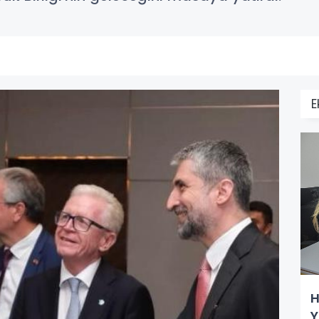
E
H
Y