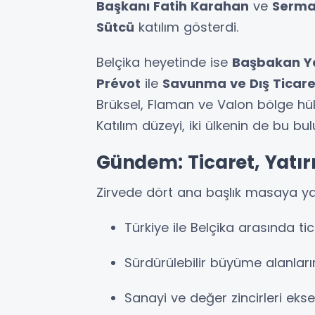
Başkanı Fatih Karahan
ve
Serma
Sütcü
katılım gösterdi.
Belçika heyetinde ise
Başbakan Ya
Prévot
ile
Savunma ve Dış Ticare
Brüksel, Flaman ve Valon bölge hük
Katılım düzeyi, iki ülkenin de bu b
Gündem: Ticaret, Yatır
Zirvede dört ana başlık masaya yatı
Türkiye ile Belçika arasında tic
Sürdürülebilir büyüme alanların
Sanayi ve değer zincirleri ekse