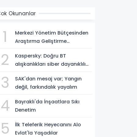
ok Okunanlar
1
Merkezi Yönetim Bütçesinden
Araştırma Geliştirme
Faaliyetleri İçin Ayrılan Ödenek
2
Kaspersky: Doğru BT
ve Harcamalar, 2026
alışkanlıkları siber dayanıklılığı
güçlendiriyor
3
SAK'dan mesaj var; Yangın
değil, farkındalık yayalım
4
Bayraklı'da İnşaatlara Sıkı
Denetim
5
İlk Teleferik Heyecanını Alo
Evlat'la Yaşadılar