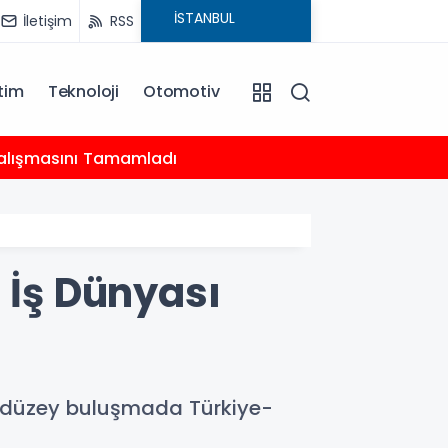
İletişim
RSS
tim
Teknoloji
Otomotiv
20:18
 Çalışmasını Tamamladı
Çocukl
 İş Dünyası
t düzey buluşmada Türkiye-