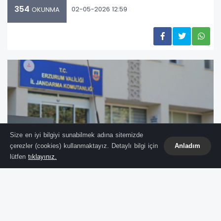
354
02-05-2026 12:59
OKUNMA
Size en iyi bilgiyi sunabilmek adına sitemizde
çerezler (cookies) kullanmaktayız. Detaylı bilgi için
Anladım
lütfen
tıklayınız.
T.C. İçişleri Bakanlığı, Jandarma Genel
Komutanlığı koordinesinde 16 ilde yürütülen