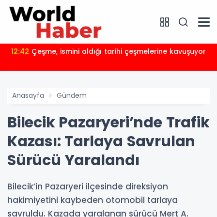
12:42
Çeşme, ismini aldığı tarihi çeşmelerine kavuşuyor
Anasayfa
Gündem
Bilecik Pazaryeri’nde Trafik
Kazası: Tarlaya Savrulan
Sürücü Yaralandı
Bilecik’in Pazaryeri ilçesinde direksiyon
hakimiyetini kaybeden otomobil tarlaya
savruldu. Kazada yaralanan sürücü Mert A.