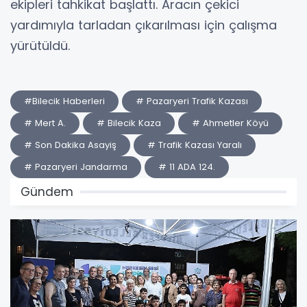
ekipleri tahkikat başlattı. Aracın çekici
yardımıyla tarladan çıkarılması için çalışma
yürütüldü.
#Bilecik Haberleri
# Pazaryeri Trafik Kazası
# Mert A.
# Bilecik Kaza
# Ahmetler Köyü
# Son Dakika Asayiş
# Trafik Kazası Yaralı
# Pazaryeri Jandarma
# 11 ADA 124.
Gündem