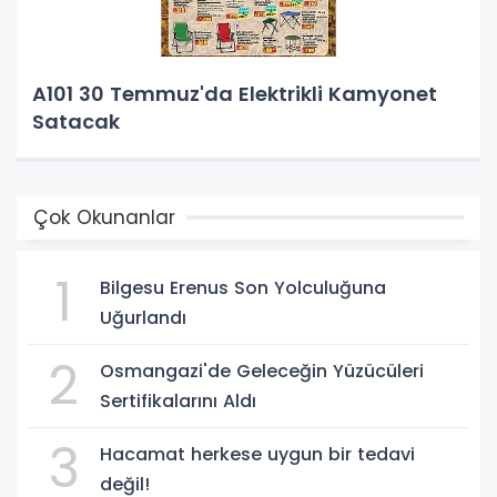
A101 30 Temmuz'da Elektrikli Kamyonet
Satacak
Çok Okunanlar
1
Bilgesu Erenus Son Yolculuğuna
Uğurlandı
2
Osmangazi'de Geleceğin Yüzücüleri
Sertifikalarını Aldı
3
Hacamat herkese uygun bir tedavi
değil!