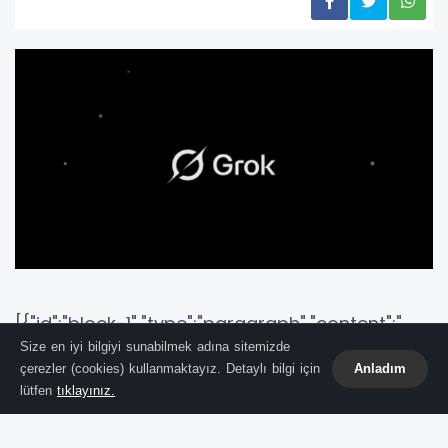
[{"id":"block-1","type":"paragraph","content":"
Size en iyi bilgiyi sunabilmek adına sitemizde
X'in hayata geçirdiği yeni sistem, sadece
çerezler (cookies) kullanmaktayız. Detaylı bilgi için
Anladım
görsel bir bilgilendirme sunmakla kalmıyor,
lütfen
tıklayınız.
aynı zamanda ekonomik yaptırımları da
beraberinde getiriyor.