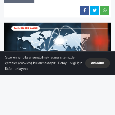
Size en iyi bilgiyi sunabilmek adına sitemizde
çerezler (cookies) kullanmaktayız. Detaylı bilgi için
Anladım
lütfen
tıklayınız.
Pompada Hareketli Gece:
Akaryakıt Fiyatları Yeniden
Güncelleniyor