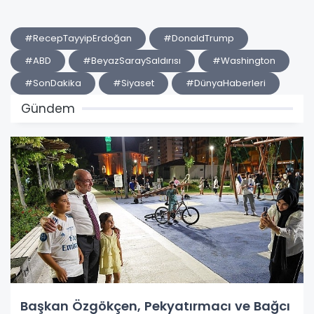
#RecepTayyipErdoğan
#DonaldTrump
#ABD
#BeyazSaraySaldırısı
#Washington
#SonDakika
#Siyaset
#DünyaHaberleri
Gündem
Başkan Özgökçen, Pekyatırmacı ve Bağcı