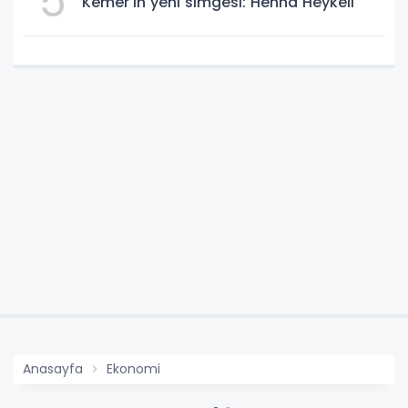
5
Kemer'in yeni simgesi: Henna Heykeli
Anasayfa
Ekonomi