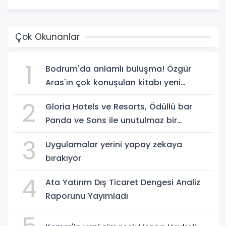
Çok Okunanlar
1
Bodrum'da anlamlı buluşma! Özgür
Aras'ın çok konuşulan kitabı yeni
baskısını Titanic Luxury Collection
2
Gloria Hotels ve Resorts, Ödüllü bar
Bodrum'da kutladı
Panda ve Sons ile unutulmaz bir
Miksoloji Gecesine İmza Attı
3
Uygulamalar yerini yapay zekaya
bırakıyor
4
Ata Yatırım Dış Ticaret Dengesi Analiz
Raporunu Yayımladı