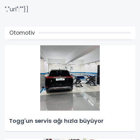
","url":""}]
Otomotiv
Togg'un servis ağı hızla büyüyor