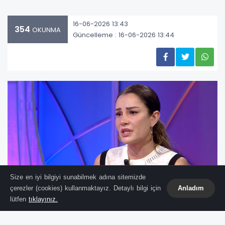
16-06-2026 13:43
354
OKUNMA
Güncelleme : 16-06-2026 13:44
Size en iyi bilgiyi sunabilmek adına sitemizde
çerezler (cookies) kullanmaktayız. Detaylı bilgi için
Anladım
lütfen
tıklayınız.
Genç yaşta aramızdan ayrılan ve sanat