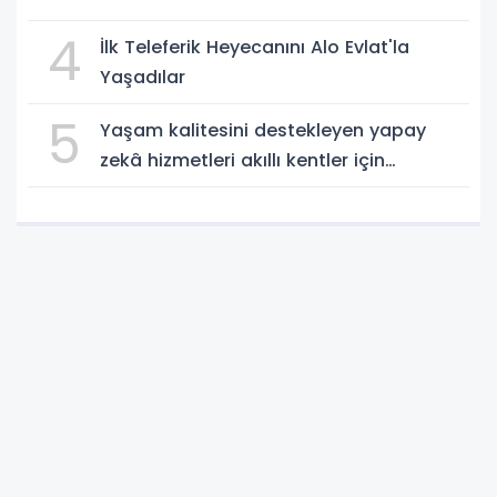
4
İlk Teleferik Heyecanını Alo Evlat'la
Yaşadılar
5
Yaşam kalitesini destekleyen yapay
zekâ hizmetleri akıllı kentler için
finansman ve altyapı kadar önemli