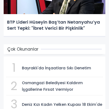
BTP Lideri Hüseyin Baş’tan Netanyahu’ya
Sert Tepki: "İbret Verici Bir Pişkinlik"
Çok Okunanlar
1
Bayraklı'da İnşaatlara Sıkı Denetim
2
Osmangazi Belediyesi Kaldırım
İşgallerine Fırsat Vermiyor
3
Deniz Kızı Kadın Yelken Kupası 18 Ekim'de