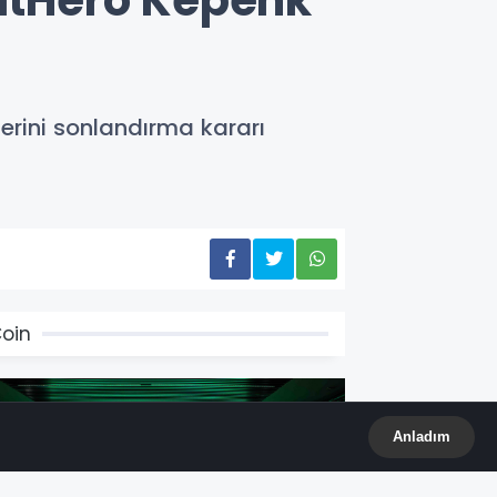
BitHero Kepenk
lerini sonlandırma kararı
oin
Anladım