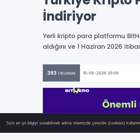
Türkiye Kripto
İndiriyor
Yerli kripto para platformu BitH
aldığını ve 1 Haziran 2026 it
393
15-05-2026 20:09
OKUNMA
Size en iyi bilgiyi sunabilmek adına sitemizde çerezler (cookies) kullanma