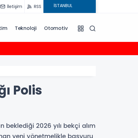
İletişim
RSS
tim
Teknoloji
Otomotiv
15:18
Burhan
ı Polis
beklediği 2026 yılı bekçi alım
nan yeni yönetmelikle başvuru