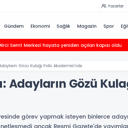
Yazarlar
Gündem
Ekonomi
Sağlık
Magazin
Spor
Eği
irci Semt Merkezi hayata yeniden açılan kapısı oldu
Adayların Gözü Kulağı Polis Akademisi'nde
: Adayların Gözü Kulağ
sinde görev yapmak isteyen binlerce adayın 
z netleşmedi ancak Resmi Gazete'de yayımla