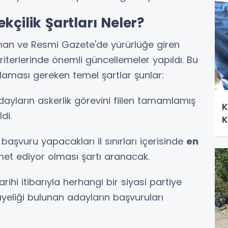
kçilik Şartları Neler?
lanan ve Resmi Gazete'de yürürlüğe giren
kriterlerinde önemli güncellemeler yapıldı. Bu
laması gereken temel şartlar şunlar:
ayların askerlik görevini fiilen tamamlamış
K
di.
K
başvuru yapacakları il sınırları içerisinde
en
met ediyor olması şartı aranacak.
rihi itibarıyla herhangi bir siyasi partiye
yeliği bulunan adayların başvuruları