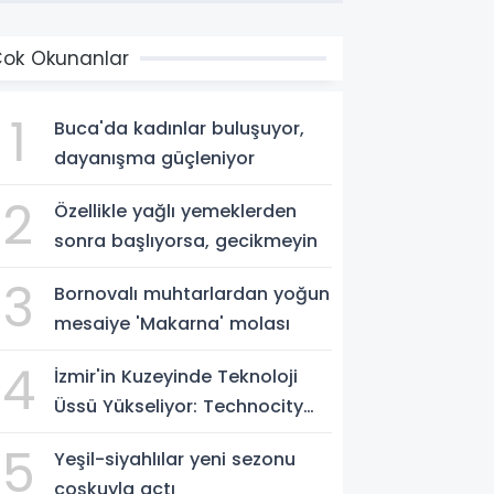
ok Okunanlar
1
Buca'da kadınlar buluşuyor,
dayanışma güçleniyor
2
Özellikle yağlı yemeklerden
sonra başlıyorsa, gecikmeyin
3
Bornovalı muhtarlardan yoğun
mesaiye 'Makarna' molası
4
İzmir'in Kuzeyinde Teknoloji
Üssü Yükseliyor: Technocity
İzmir'de İnşaat Süreci Başladı
5
Yeşil-siyahlılar yeni sezonu
coşkuyla açtı