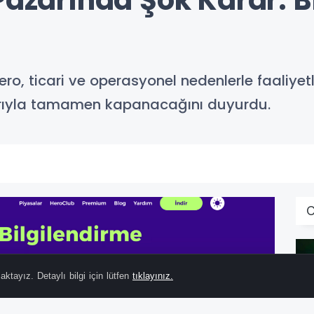
 Pazarında Şok Karar: 
ero, ticari ve operasyonel nedenlerle faaliyet
ibarıyla tamamen kapanacağını duyurdu.
C
ktayız. Detaylı bilgi için lütfen
tıklayınız.