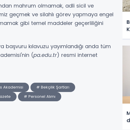
ndan mahrum olmamak, adli sicil ve
miz geçmek ve silahlı görev yapmaya engel
B
lmamak gibi temel maddeler geçerliliğini
K
veya başvuru kılavuzu yayımlandığı anda tüm
ademisi'nin (
pa.edu.tr
) resmi internet
is Akademisi
# Bekçilik Şartları
azete
# Personel Alımı
M
d