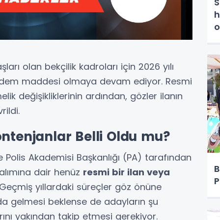
S
h
o
şları olan bekçilik kadroları için 2026 yılı
 gündem maddesi olmaya devam ediyor. Resmi
 değişikliklerinin ardından, gözler ilanın
ildi.
ontenjanlar Belli Oldu mu?
Polis Akademisi Başkanlığı (PA) tarafından
B
i alımına dair henüz
resmi bir ilan veya
P
 Geçmiş yıllardaki süreçler göz önüne
ısında gelmesi beklense de adayların şu
nı yakından takip etmesi gerekiyor.