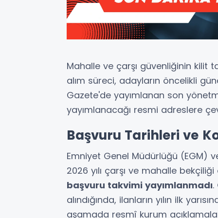
Mahalle ve çarşı güvenliğinin kilit ta
alım süreci, adayların öncelikli
Gazete'de yayımlanan son yönetmelik
yayımlanacağı resmi adreslere çevr
Başvuru Tarihleri ve K
Emniyet Genel Müdürlüğü (EGM) ve 
2026 yılı çarşı ve mahalle bekçiliğ
başvuru takvimi yayımlanmadı
.
alındığında, ilanların yılın ilk yar
aşamada resmî kurum açıklamaları