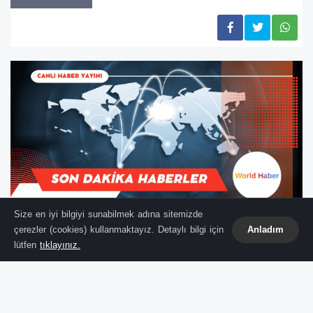
Size en iyi bilgiyi sunabilmek adına sitemizde
çerezler (cookies) kullanmaktayız. Detaylı bilgi için
Anladım
lütfen
tıklayınız.
Tunceli'de 5 Ocak 2020'de kaybolan ve o
günden beri kendisinden haber alınamayan
üniversite öğrencisi Gülistan Doku ile ilgili