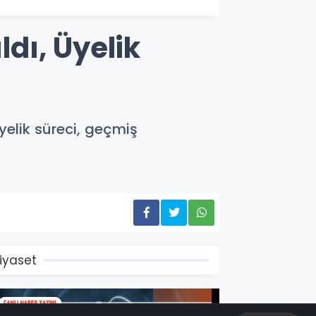
ldı, Üyelik
yelik süreci, geçmiş
iyaset