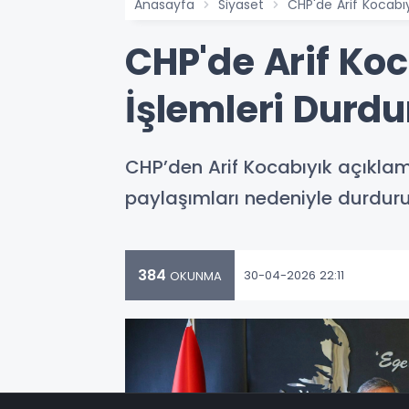
Anasayfa
Siyaset
CHP'de Arif Kocabıyı
CHP'de Arif Koca
İşlemleri Durdu
CHP’den Arif Kocabıyık açıklama
paylaşımları nedeniyle durduru
384
30-04-2026 22:11
OKUNMA