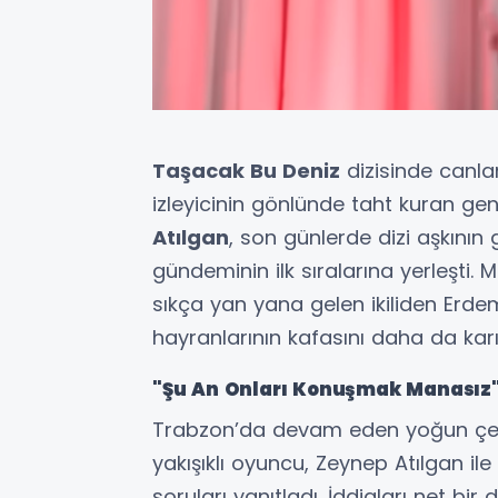
Taşacak Bu Deniz
dizisinde canla
izleyicinin gönlünde taht kuran g
Atılgan
, son günlerde dizi aşkını
gündeminin ilk sıralarına yerleşti. 
sıkça yan yana gelen ikiliden Erde
hayranlarının kafasını daha da karış
"Şu An Onları Konuşmak Manasız
Trabzon’da devam eden yoğun çeki
yakışıklı oyuncu, Zeynep Atılgan il
soruları yanıtladı. İddiaları net bi