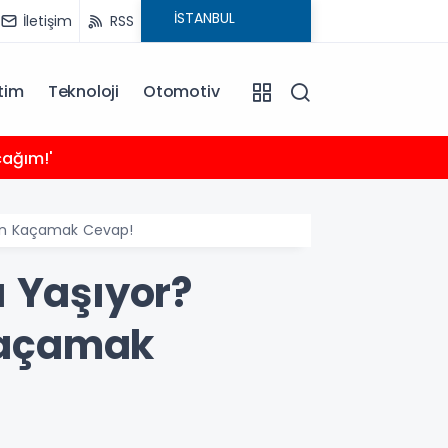
İletişim
RSS
tim
Teknoloji
Otomotiv
21:24
cağım!'
Sığacı
dan Kaçamak Cevap!
ı Yaşıyor?
Kaçamak