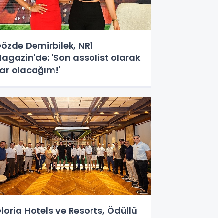
özde Demirbilek, NR1
agazin'de: 'Son assolist olarak
ar olacağım!'
loria Hotels ve Resorts, Ödüllü