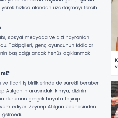
iyerek hızlıca alandan uzaklaşmayı tercih
ı
bı, sosyal medyada ve dizi hayranları
du. Takipçileri, genç oyuncunun iddiaları
şkinin başladığı ancak henüz açıklanmak
K
v
i mi?
e ticari iş birliklerinde de sürekli beraber
 Atılgan’ın arasındaki kimya, dizinin
 bu durumun gerçek hayata taşınıp
vam ediyor. Zeynep Atılgan cephesinden
a gelmedi.