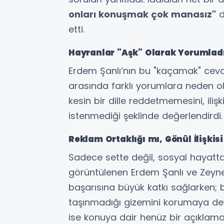
onları konuşmak çok manasız"
d
etti.
Hayranlar "Aşk" Olarak Yorumlad
Erdem Şanlı’nın bu "kaçamak" ceva
arasında farklı yorumlara neden ol
kesin bir dille reddetmemesini, ili
istenmediği şeklinde değerlendirdi.
Reklam Ortaklığı mı, Gönül İlişkis
Sadece sette değil, sosyal hayatta v
görüntülenen Erdem Şanlı ve Zeynep
başarısına büyük katkı sağlarken;
taşınmadığı gizemini korumaya de
ise konuya dair henüz bir açıklam