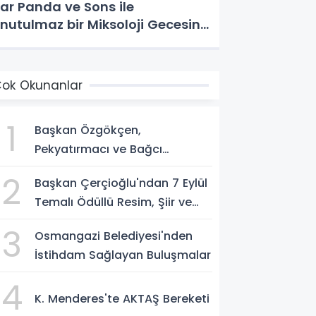
ar Panda ve Sons ile
nutulmaz bir Miksoloji Gecesine
mza Attı
ok Okunanlar
1
Başkan Özgökçen,
Pekyatırmacı ve Bağcı
Şefikcan Parkı'nda
2
Başkan Çerçioğlu'ndan 7 Eylül
Vatandaşlarla Bir Araya Geldi
Temalı Ödüllü Resim, Şiir ve
Kompozisyon Yarışması
3
Osmangazi Belediyesi'nden
İstihdam Sağlayan Buluşmalar
4
K. Menderes'te AKTAŞ Bereketi