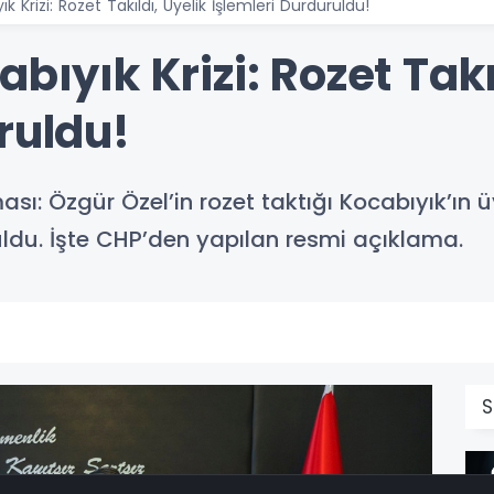
k Krizi: Rozet Takıldı, Üyelik İşlemleri Durduruldu!
bıyık Krizi: Rozet Takı
ruldu!
sı: Özgür Özel’in rozet taktığı Kocabıyık’ın ü
ldu. İşte CHP’den yapılan resmi açıklama.
S