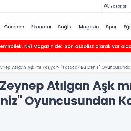
Yazarlar
Gündem
Ekonomi
Sağlık
Magazin
Spor
Eği
mirbilek, NR1 Magazin'de: 'Son assolist olarak var ola
eynep Atılgan Aşk mı Yaşıyor? "Taşacak Bu Deniz" Oyuncusun
 Zeynep Atılgan Aşk m
eniz" Oyuncusundan 