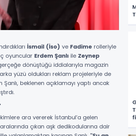
M
T
ndırdıkları
İsmail (İso)
ve
Fadime
rolleriyle
enç oyuncular
Erdem Şanlı
ile
Zeynep
n gerçeğe dönüştüğü iddialarıyla magazin
Marka yüzü oldukları reklam projeleriyle de
m Şanlı, beklenen açıklamayı yaptı ancak
tırdı.
G
"
T
f
mlere ara vererek İstanbul’a gelen
e aralarında çıkan aşk dedikodularına dair
r dille yalanlamaktan kaçınan Şanlı,
"Şu an