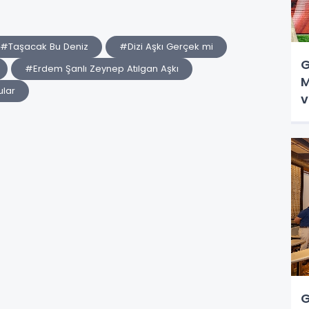
#Taşacak Bu Deniz
#Dizi Aşkı Gerçek mi
G
#Erdem Şanlı Zeynep Atılgan Aşkı
M
lar
v
G