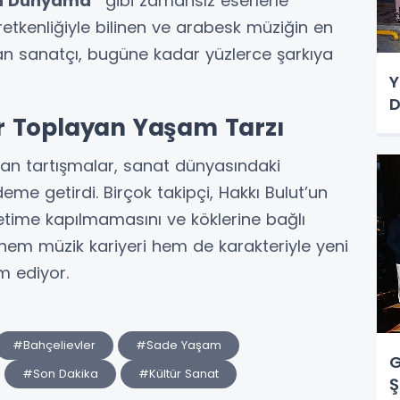
n Dünyama”
gibi zamansız eserlerle
etkenliğiyle bilinen ve arabesk müziğin en
lan sanatçı, bugüne kadar yüzlerce şarkıya
Y
D
r Toplayan Yaşam Tarzı
yan tartışmalar, sanat dünyasındaki
eme getirdi. Birçok takipçi, Hakkı Bulut’un
ketime kapılmamasını ve köklerine bağlı
 hem müzik kariyeri hem de karakteriyle yeni
m ediyor.
#Bahçelievler
#Sade Yaşam
G
#Son Dakika
#Kültür Sanat
Ş