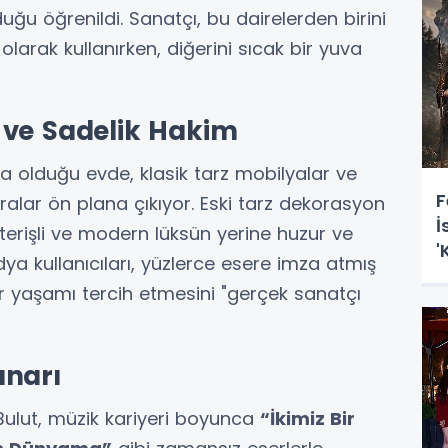
ğu öğrenildi. Sanatçı, bu dairelerden birini
ı olarak kullanırken, diğerini sıcak bir yuva
 ve Sadelik Hakim
ta olduğu evde, klasik tarz mobilyalar ve
F
ıralar ön plana çıkıyor. Eski tarz dekorasyon
İ
sterişli ve modern lüksün yerine huzur ve
'
ya kullanıcıları, yüzlerce esere imza atmış
V
ir yaşamı tercih etmesini "gerçek sanatçı
ınarı
ulut, müzik kariyeri boyunca
“İkimiz Bir