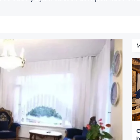
M
G
b