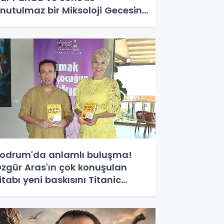
nutulmaz bir Miksoloji Gecesine
mza Attı
odrum'da anlamlı buluşma!
zgür Aras'ın çok konuşulan
itabı yeni baskısını Titanic
uxury Collection Bodrum'da
utladı