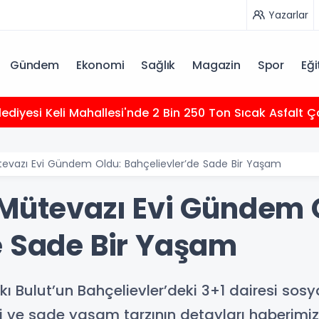
Yazarlar
Gündem
Ekonomi
Sağlık
Magazin
Spor
Eği
elediyesi Keli Mahallesi'nde 2 Bin 250 Ton Sıcak Asfalt
tevazı Evi Gündem Oldu: Bahçelievler’de Sade Bir Yaşam
 Mütevazı Evi Gündem 
e Sade Bir Yaşam
ı Bulut’un Bahçelievler’deki 3+1 dairesi sos
i ve sade yaşam tarzının detayları haberimiz