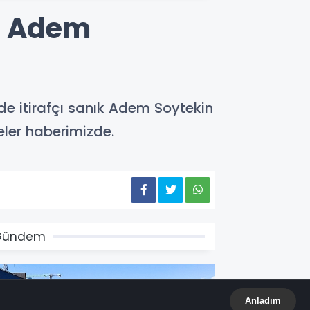
çı Adem
de itirafçı sanık Adem Soytekin
eler haberimizde.
Gündem
Anladım