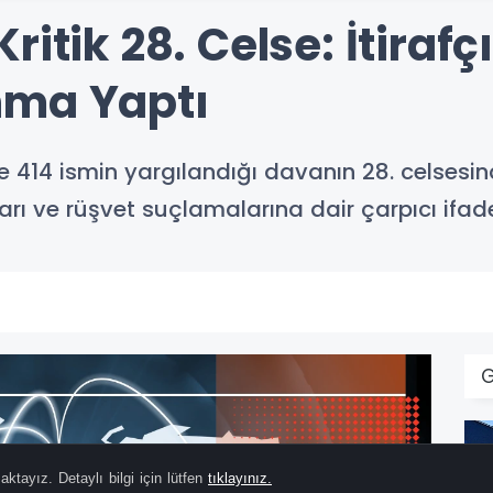
ritik 28. Celse: İtiraf
nma Yaptı
414 ismin yargılandığı davanın 28. celsesin
arı ve rüşvet suçlamalarına dair çarpıcı ifad
ktayız. Detaylı bilgi için lütfen
tıklayınız.