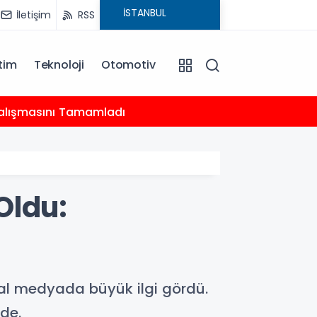
İletişim
RSS
tim
Teknoloji
Otomotiv
20:18
 Çalışmasını Tamamladı
Çocukl
Oldu:
yal medyada büyük ilgi gördü.
de.