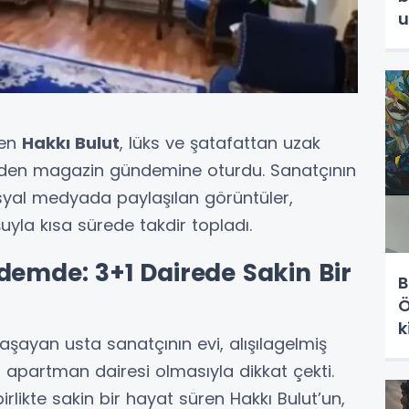
u
İ
den
Hakkı Bulut
, lüks ve şatafattan uzak
iden magazin gündemine oturdu. Sanatçının
sosyal medyada paylaşılan görüntüler,
la kısa sürede takdir topladı.
demde: 3+1 Dairede Sakin Bir
B
Ö
k
yaşayan usta sanatçının evi, alışılagelmiş
L
r apartman dairesi olmasıyla dikkat çekti.
k
birlikte sakin bir hayat süren Hakkı Bulut’un,