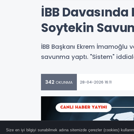
İBB Davasında K
Soytekin Savu
İBB Başkanı Ekrem İmamoğlu ve 
savunma yaptı. "Sistem" iddial
342
28-04-2026 16:11
OKUNMA
Size en iyi bilgiyi sunabilmek adına sitemizde çerezler (cookies) kullanma