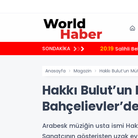
20:19
SONDAKİKA
Salihli B
Anasayfa
Magazin
Hakkı Bulut’un Mü
Hakkı Bulut’un
Bahçelievler’d
Arabesk müziğin usta ismi Hakk
Sanatçının gösterişten uzak ev