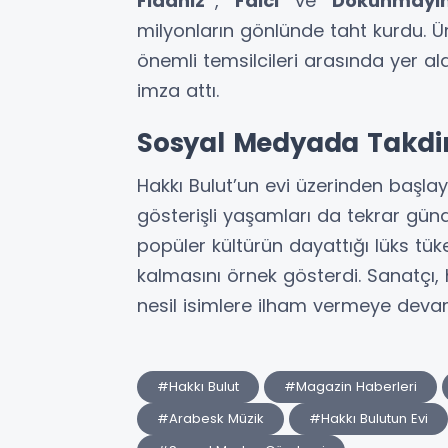
Fidanız”
,
“Falcı”
ve
“Dokunmayı
milyonların gönlünde taht kurdu. Ür
önemli temsilcileri arasında yer a
imza attı.
Sosyal Medyada Takdi
Hakkı Bulut’un evi üzerinden başla
gösterişli yaşamları da tekrar günd
popüler kültürün dayattığı lüks tü
kalmasını örnek gösterdi. Sanatçı,
nesil isimlere ilham vermeye deva
#Hakkı Bulut
#Magazin Haberleri
#Arabesk Müzik
#Hakkı Bulutun Evi