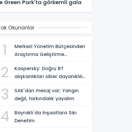
le Green Park'ta görkemli gala
ok Okunanlar
1
Merkezi Yönetim Bütçesinden
Araştırma Geliştirme
Faaliyetleri İçin Ayrılan Ödenek
2
Kaspersky: Doğru BT
ve Harcamalar, 2026
alışkanlıkları siber dayanıklılığı
güçlendiriyor
3
SAK'dan mesaj var; Yangın
değil, farkındalık yayalım
4
Bayraklı'da İnşaatlara Sıkı
Denetim