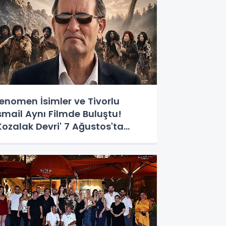
enomen İsimler ve Tivorlu
smail Aynı Filmde Buluştu!
Kozalak Devri' 7 Ağustos'ta
izyonda