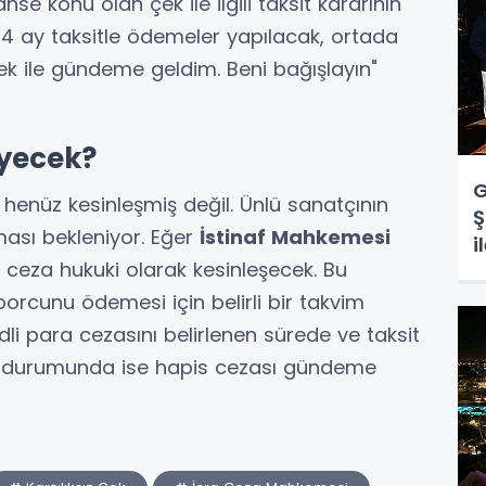
ahse konu olan çek ile ilgili taksit kararının
 24 ay taksitle ödemeler yapılacak, ortada
çek ile gündeme geldim. Beni bağışlayın"
eyecek?
G
henüz kesinleşmiş değil. Ünlü sanatçının
Ş
ması bekleniyor. Eğer
İstinaf Mahkemesi
i
ceza hukuki olarak kesinleşecek. Bu
borcunu ödemesi için belirli bir takvim
li para cezasını belirlenen sürede ve taksit
 durumunda ise hapis cezası gündeme