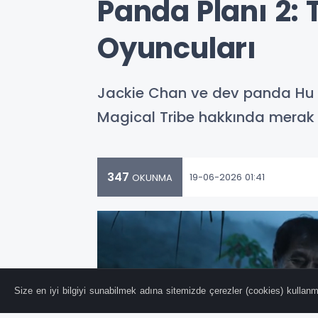
Panda Planı 2: 
Oyuncuları
Jackie Chan ve dev panda Hu Hu
Magical Tribe hakkında merak 
347
19-06-2026 01:41
OKUNMA
Size en iyi bilgiyi sunabilmek adına sitemizde çerezler (cookies) kullanma