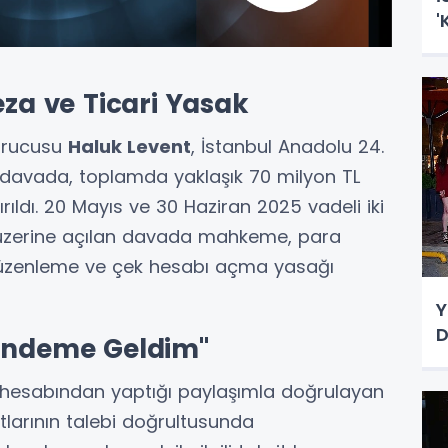
'
V
a ve Ticari Yasak
rucusu
Haluk Levent
, İstanbul Anadolu 24.
davada, toplamda yaklaşık 70 milyon TL
rıldı. 20 Mayıs ve 30 Haziran 2025 vadeli iki
ası üzerine açılan davada mahkeme, para
düzenleme ve çek hesabı açma yasağı
Y
D
Gündeme Geldim"
 hesabından yaptığı paylaşımla doğrulayan
tlarının talebi doğrultusunda