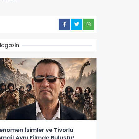
agazin
enomen İsimler ve Tivorlu
smail Aynı Filmde Buluştu!