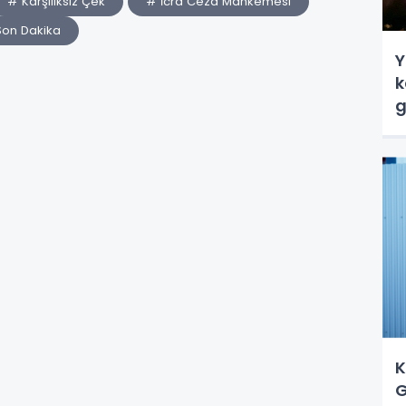
# Karşılıksız Çek
# İcra Ceza Mahkemesi
Son Dakika
Y
k
g
K
G