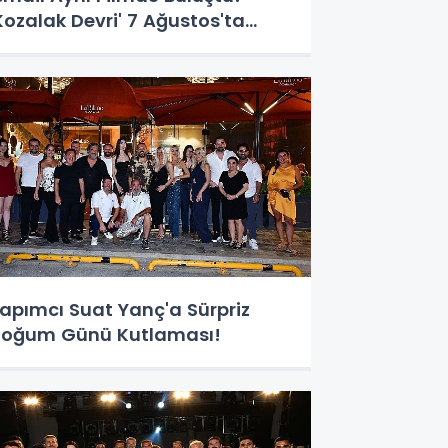
Kozalak Devri' 7 Ağustos'ta
izyonda
apımcı Suat Yanç'a Sürpriz
oğum Günü Kutlaması!