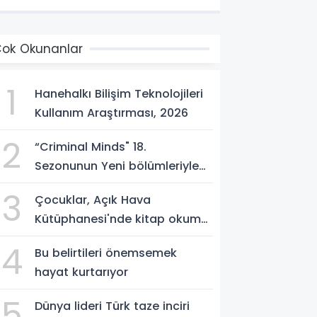
ok Okunanlar
1
Hanehalkı Bilişim Teknolojileri
Kullanım Araştırması, 2026
2
“Criminal Minds" 18.
Sezonunun Yeni bölümleriyle
Ağustos Ayı Boyunca
3
Çocuklar, Açık Hava
Perşembe Günleri 21.30'da FX
Kütüphanesi'nde kitap okuma
Ekranlarında İzleyicilerle
alışkanlığı kazanıyorlar
Buluşmaya Devam Ediyor!
4
Bu belirtileri önemsemek
hayat kurtarıyor
5
Dünya lideri Türk taze inciri