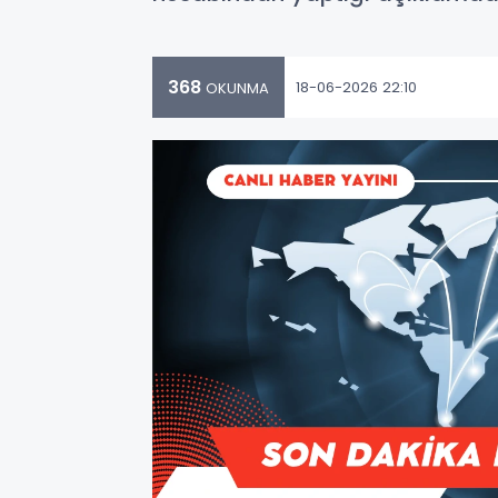
368
18-06-2026 22:10
OKUNMA