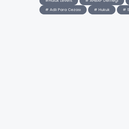
#Haluk Levent
# AHBAP Derneği
# Adli Para Cezası
# Hukuk
# 