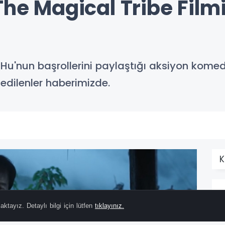
The Magical Tribe Film
'nun başrollerini paylaştığı aksiyon komedi 
edilenler haberimizde.
K
ktayız. Detaylı bilgi için lütfen
tıklayınız.