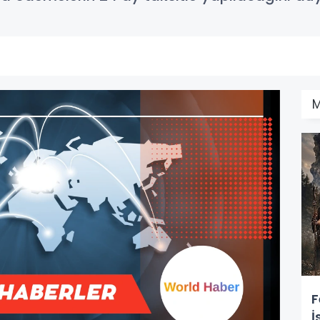
M
F
İ