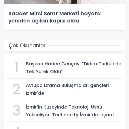
Saadet Mirci Semt Merkezi hayata
yeniden açılan kapısı oldu
Çok Okunanlar
1
Başkan Hatice Gençay: ″Didim Türkülerle
Tek Yürek Oldu″
2
Avrupa Drama Buluşmaları gençleri
İzmir'de
3
İzmir'in Kuzeyinde Teknoloji Üssü
Yükseliyor: Technocity İzmir'de İnşaat
Süreci Başladı