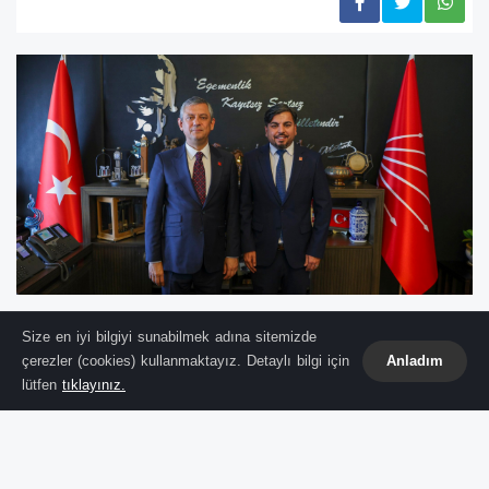
Size en iyi bilgiyi sunabilmek adına sitemizde
Sokak röportajları ve sosyal medyadaki
çerezler (cookies) kullanmaktayız. Detaylı bilgi için
Anladım
çıkışlarıyla Türkiye'nin gündeminden düşmeyen
lütfen
tıklayınız.
"İlave TV"nin sahibi
Arif Kocabıyık
, siyasi
tercihini netleştirerek Cumhuriyet Halk Partisi
(CHP) saflarına katıldı. Uzun süredir "Sokağın