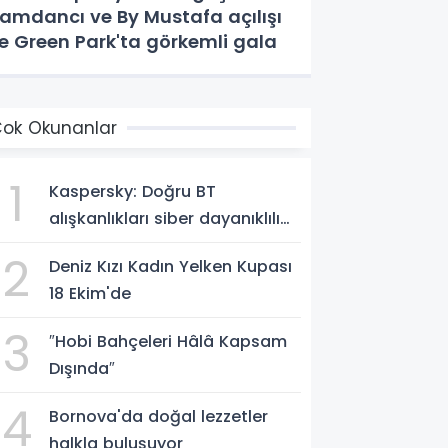
amdancı ve By Mustafa açılışı
le Green Park'ta görkemli gala
ok Okunanlar
1
Kaspersky: Doğru BT
alışkanlıkları siber dayanıklılığı
güçlendiriyor
2
Deniz Kızı Kadın Yelken Kupası
18 Ekim'de
3
″Hobi Bahçeleri Hâlâ Kapsam
Dışında″
4
Bornova'da doğal lezzetler
halkla buluşuyor