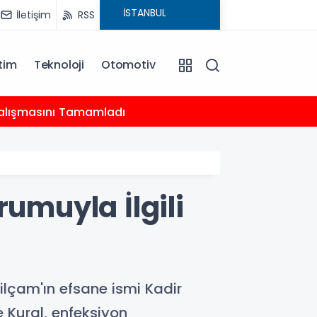
İletişim
RSS
tim
Teknoloji
Otomotiv
20:18
 Çalışmasını Tamamladı
Çocukl
rumuyla İlgili
ilçam'ın efsane ismi Kadir
e Kural, enfeksiyon