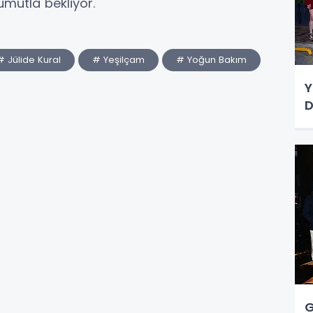
umutla bekliyor.
# Jülide Kural
# Yeşilçam
# Yoğun Bakım
Y
D
G