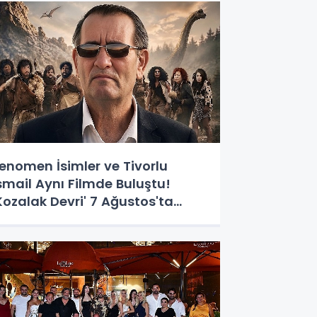
enomen İsimler ve Tivorlu
smail Aynı Filmde Buluştu!
Kozalak Devri' 7 Ağustos'ta
izyonda