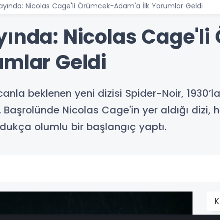
Yayında: Nicolas Cage'li Örümcek-Adam'a İlk Yorumlar Geldi
yında: Nicolas Cage'l
umlar Geldi
la beklenen yeni dizisi Spider-Noir, 1930’la
u. Başrolünde Nicolas Cage'in yer aldığı dizi
ldukça olumlu bir başlangıç yaptı.
K