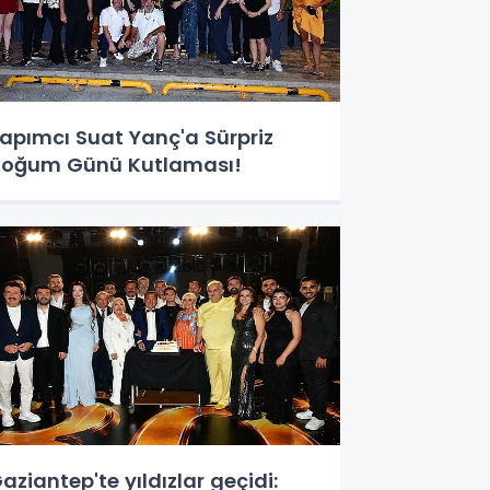
apımcı Suat Yanç'a Sürpriz
oğum Günü Kutlaması!
aziantep'te yıldızlar geçidi: