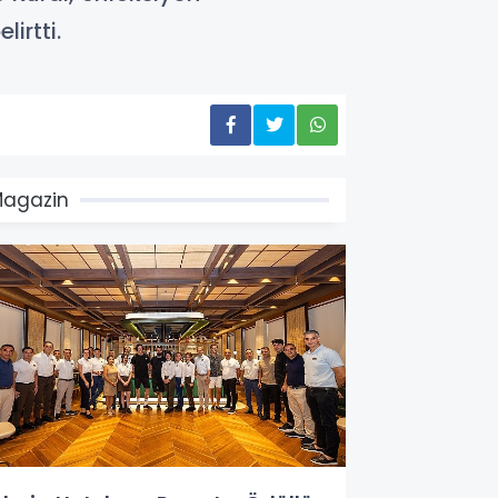
irtti.
agazin