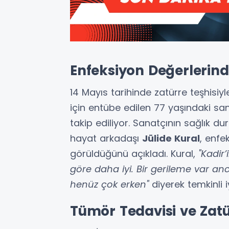
Enfeksiyon Değerlerin
14 Mayıs tarihinde zatürre teşhisiy
için entübe edilen 77 yaşındaki sa
takip ediliyor. Sanatçının sağlık d
hayat arkadaşı
Jülide Kural
, enfe
görüldüğünü açıkladı. Kural,
"Kadir’
göre daha iyi. Bir gerileme var an
henüz çok erken"
diyerek temkinli i
Tümör Tedavisi ve Zatü