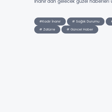
İnanır'dan gelecek güzel haberleri 
#Kadir İnanır
# Sağlık Durumu
# Zatürre
# Güncel Haber