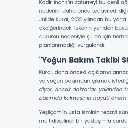
Kadir İnanır’ın zatürreyi bu denli 
nedenin, daha önce tedavi edildiği
Jülide Kural, 2012 yılından bu yan
akciğerindeki lekenin yeniden büyü
durumu nedeniyle şu an için herha
planlanmadığı vurgulandı.
"Yoğun Bakım Takibi S
Kural, daha önceki açıklamalarınd
ve yoğun bakımdan çıkmak istediği
diyor. Ancak doktorlar, yakından 
bakımda kalmasının hayati önem taş
Yeşilçam'ın usta isminin tedavi sü
multidisipliner bir yaklaşımla sürd