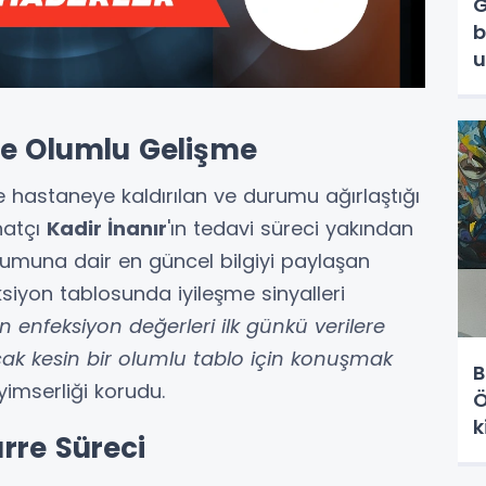
G
b
u
İ
de Olumlu Gelişme
le hastaneye kaldırılan ve durumu ağırlaştığı
natçı
Kadir İnanır
'ın tedavi süreci yakından
urumuna dair en güncel bilgiyi paylaşan
ksiyon tablosunda iyileşme sinyalleri
in enfeksiyon değerleri ilk günkü verilere
cak kesin bir olumlu tablo için konuşmak
B
yimserliği korudu.
Ö
k
rre Süreci
L
k