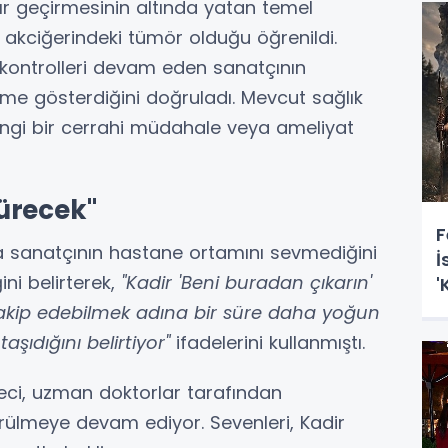
ağır geçirmesinin altında yatan temel
 akciğerindeki tümör olduğu öğrenildi.
a kontrolleri devam eden sanatçının
me gösterdiğini doğruladı. Mevcut sağlık
ngi bir cerrahi müdahale veya ameliyat
ürecek"
F
a sanatçının hastane ortamını sevmediğini
İ
ni belirterek,
"Kadir 'Beni buradan çıkarın'
'
V
takip edebilmek adına bir süre daha yoğun
ıdığını belirtiyor"
ifadelerini kullanmıştı.
reci, uzman doktorlar tarafından
ürülmeye devam ediyor. Sevenleri, Kadir