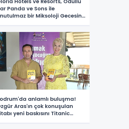
loria Hotels ve Resorts, Ödüllü
ar Panda ve Sons ile
nutulmaz bir Miksoloji Gecesine
mza Attı
odrum'da anlamlı buluşma!
zgür Aras'ın çok konuşulan
itabı yeni baskısını Titanic
uxury Collection Bodrum'da
utladı