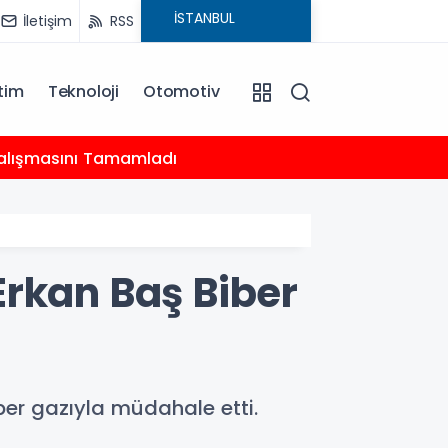
İletişim
RSS
tim
Teknoloji
Otomotiv
20:18
 Çalışmasını Tamamladı
Çocukl
Erkan Baş Biber
er gazıyla müdahale etti.