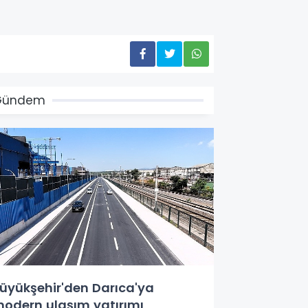
Gündem
üyükşehir'den Darıca'ya
odern ulaşım yatırımı