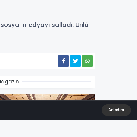
i sosyal medyayı salladı. Ünlü
agazin
Anladım