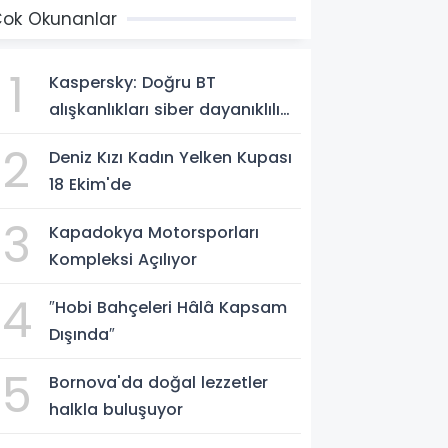
ok Okunanlar
1
Kaspersky: Doğru BT
alışkanlıkları siber dayanıklılığı
güçlendiriyor
2
Deniz Kızı Kadın Yelken Kupası
18 Ekim'de
3
Kapadokya Motorsporları
Kompleksi Açılıyor
4
″Hobi Bahçeleri Hâlâ Kapsam
Dışında″
5
Bornova'da doğal lezzetler
halkla buluşuyor