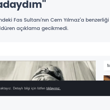
radaydım"
rindeki Fas Sultanı'nın Cem Yılmaz'a benzerliğ
düren açıklama gecikmedi.
M
ktayız. Detaylı bilgi için lütfen
tıklayınız.