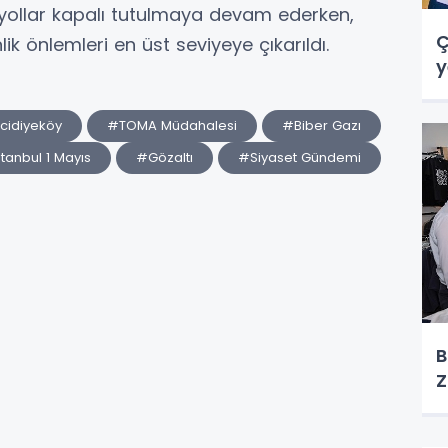
 yollar kapalı tutulmaya devam ederken,
Ç
k önlemleri en üst seviyeye çıkarıldı.
y
idiyeköy
#TOMA Müdahalesi
#Biber Gazı
tanbul 1 Mayıs
#Gözaltı
#Siyaset Gündemi
B
Z