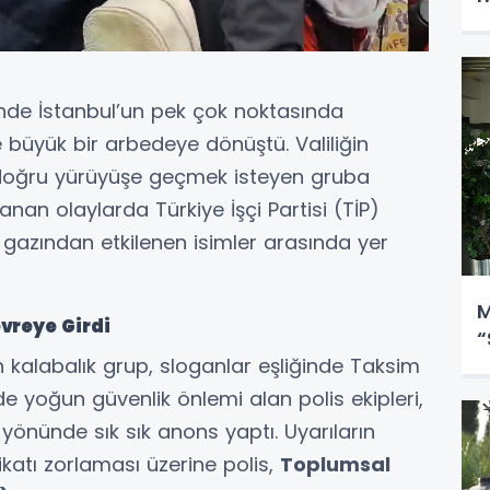
de İstanbul’un pek çok noktasında
e büyük bir arbedeye dönüştü. Valiliğin
doğru yürüyüşe geçmek isteyen gruba
nan olaylarda Türkiye İşçi Partisi (TİP)
gazından etkilenen isimler arasında yer
M
vreye Girdi
“
alabalık grup, sloganlar eşliğinde Taksim
e yoğun güvenlik önlemi alan polis ekipleri,
önünde sık sık anons yaptı. Uyarıların
atı zorlaması üzerine polis,
Toplumsal