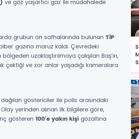
)
ve göz yaşartıcı gaz ile müdahalede
arda grubun ön safhalarında bulunan
TİP
biber gazına maruz kaldı. Çevredeki
S
M
n bölgeden uzaklaştırılmaya çalışılan Baş’ın,
S
ük çektiği ve zor anlar yaşadığı kameralara
ağılan göstericiler ile polis arasındaki
Olay yerinden alınan ilk bilgilere göre,
renç gösteren
100'e yakın kişi
gözaltına