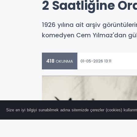
2 Saatliğine O
1926 yılına ait arşiv görüntüle
komedyen Cem Yılmaz'dan gül
418
01-05-2026 13:11
OKUNMA
Size en iyi bilgiyi sunabilmek adına sitemizde çerezler (cookies) kullanma