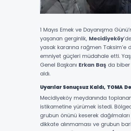
1 Mayıs Emek ve Dayanışma Günü’n
yaşanan gerginlik,
Mecidiyeköy
’d
yasak kararına rağmen Taksim’e 
emniyet güçleri müdahale etti. Yaşa
Genel Başkanı
Erkan Baş
da biber 
aldı.
Uyarılar Sonuçsuz Kaldı, TOMA De
Mecidiyeköy meydanında toplanan k
istikametine yürümek istedi. Bölged
grubun önünü keserek dağılmaları y
dikkate alınmaması ve grubun barik