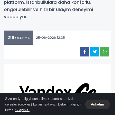
platform, İstanbullulara daha konforlu,
öngörülebilir ve hızlı bir ulaşım deneyimi
vadediyor.
216
25-06-2026 12:35
OKUNMA
Size en iyi bilgiyi sunabilmek adına sitemizde
çerezler (cookies) kullanmaktayız. Detaylı bilgi için
Anladım
lütfen
tıklayınız.