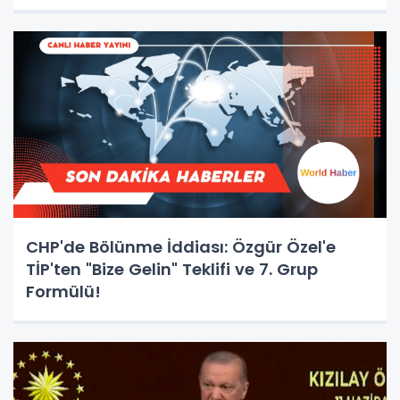
CHP'de Bölünme İddiası: Özgür Özel'e
TİP'ten "Bize Gelin" Teklifi ve 7. Grup
Formülü!