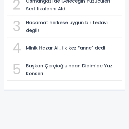
2
Osmangazi'de Geleceğin Yüzücüleri
Sertifikalarını Aldı
3
Hacamat herkese uygun bir tedavi
değil!
4
Minik Hazar Ali, ilk kez “anne" dedi
5
Başkan Çerçioğlu'ndan Didim'de Yaz
Konseri