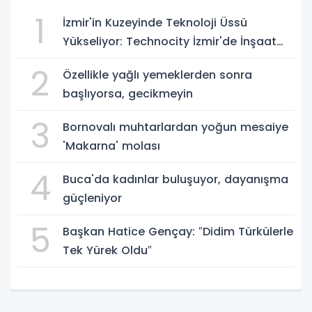
1
İzmir'in Kuzeyinde Teknoloji Üssü
Yükseliyor: Technocity İzmir'de İnşaat
Süreci Başladı
2
Özellikle yağlı yemeklerden sonra
başlıyorsa, gecikmeyin
3
Bornovalı muhtarlardan yoğun mesaiye
'Makarna' molası
4
Buca'da kadınlar buluşuyor, dayanışma
güçleniyor
5
Başkan Hatice Gençay: ″Didim Türkülerle
Tek Yürek Oldu″