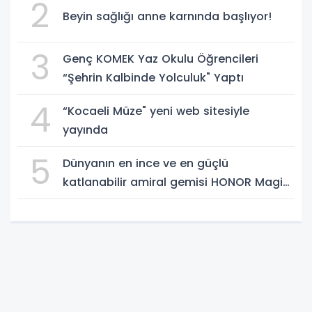
2
Beyin sağlığı anne karnında başlıyor!
3
Genç KOMEK Yaz Okulu Öğrencileri
“Şehrin Kalbinde Yolculuk" Yaptı
4
“Kocaeli Müze" yeni web sitesiyle
yayında
5
Dünyanın en ince ve en güçlü
katlanabilir amiral gemisi HONOR Magic
V6 Türkiye'de