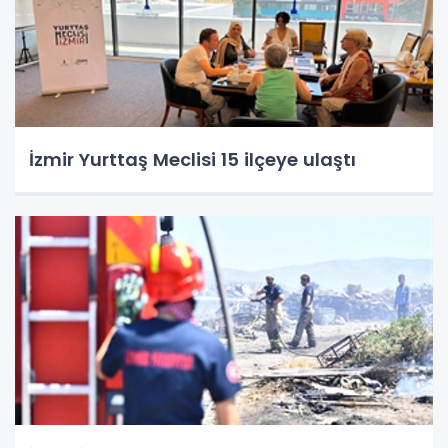
İzmir Yurttaş Meclisi 15 ilçeye ulaştı