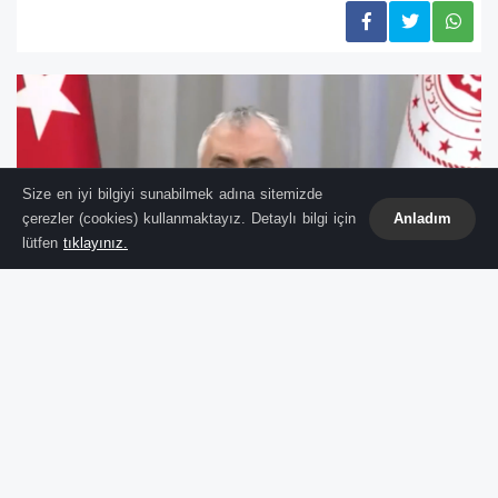
Size en iyi bilgiyi sunabilmek adına sitemizde
çerezler (cookies) kullanmaktayız. Detaylı bilgi için
Anladım
lütfen
tıklayınız.
Kurban Bayramı’na sayılı günler kala, binlerce
vatandaşı yakından ilgilendiren ödemeler
takviminde değişikliğe gidildi. Çalışma ve
Sosyal Güvenlik Bakanı Vedat Işıkhan, haziran