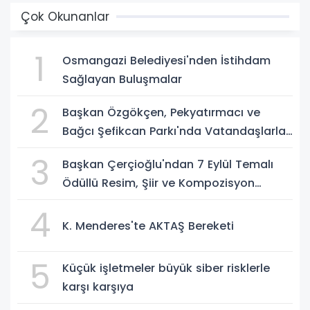
Çok Okunanlar
1
Osmangazi Belediyesi'nden İstihdam
Sağlayan Buluşmalar
2
Başkan Özgökçen, Pekyatırmacı ve
Bağcı Şefikcan Parkı'nda Vatandaşlarla
Bir Araya Geldi
3
Başkan Çerçioğlu'ndan 7 Eylül Temalı
Ödüllü Resim, Şiir ve Kompozisyon
Yarışması
4
K. Menderes'te AKTAŞ Bereketi
5
Küçük işletmeler büyük siber risklerle
karşı karşıya