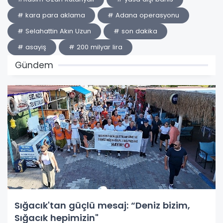
# kara para aklama
# Adana operasyonu
# Selahattin Akın Uzun
# son dakika
# asayiş
# 200 milyar lira
Gündem
Sığacık'tan güçlü mesaj: “Deniz bizim,
Sığacık hepimizin"