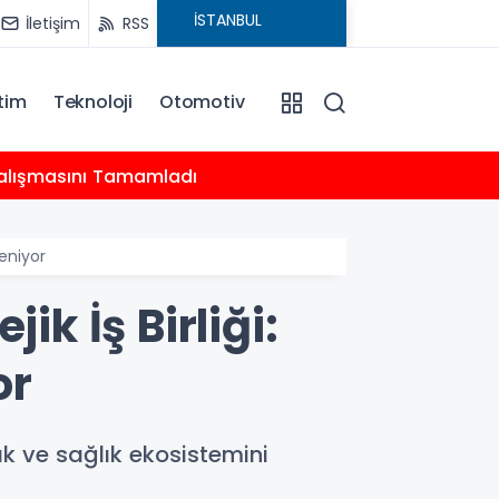
İletişim
RSS
tim
Teknoloji
Otomotiv
20:18
 Çalışmasını Tamamladı
Çocukl
leniyor
ik İş Birliği:
or
ak ve sağlık ekosistemini