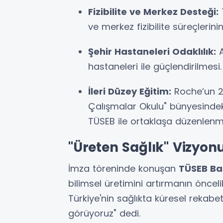
Fizibilite ve Merkez Desteği:
T
ve merkez fizibilite süreçlerin
Şehir Hastaneleri Odaklılık:
A
hastaneleri ile güçlendirilmesi.
İleri Düzey Eğitim:
Roche’un 20 
Çalışmalar Okulu" bünyesindeki
TÜSEB ile ortaklaşa düzenlenm
"Üreten Sağlık" Vizyon
İmza töreninde konuşan
TÜSEB Baş
bilimsel üretimini artırmanın öncelikl
Türkiye'nin sağlıkta küresel rekabet
görüyoruz" dedi.