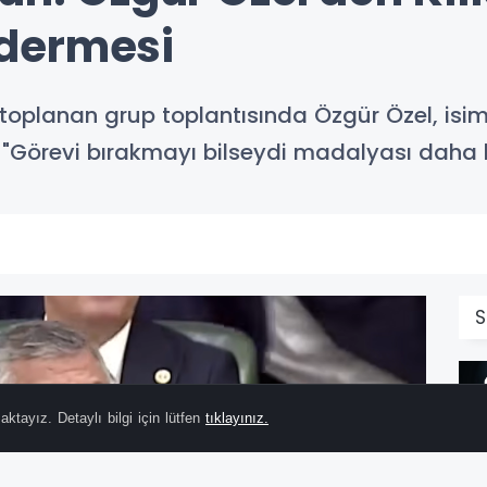
dermesi
de toplanan grup toplantısında Özgür Özel, i
i: "Görevi bırakmayı bilseydi madalyası daha 
S
ktayız. Detaylı bilgi için lütfen
tıklayınız.