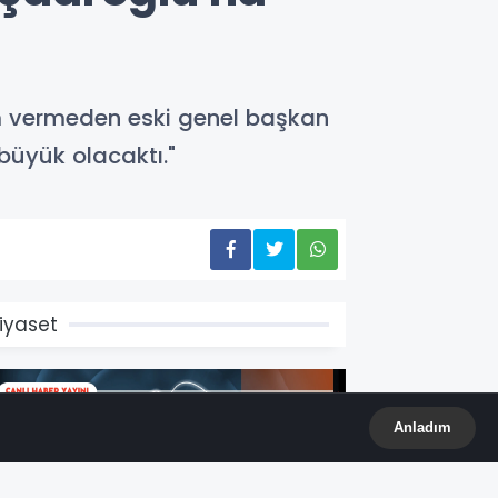
sim vermeden eski genel başkan
büyük olacaktı."
iyaset
Anladım