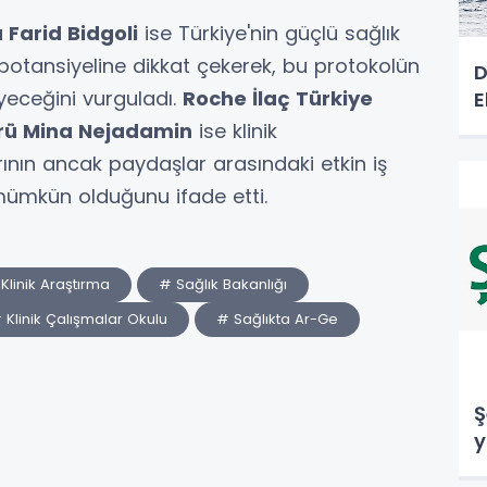
 Farid Bidgoli
ise Türkiye'nin güçlü sağlık
 potansiyeline dikkat çekerek, bu protokolün
D
eyeceğini vurguladı.
Roche İlaç Türkiye
E
örü Mina Nejadamin
ise klinik
rının ancak paydaşlar arasındaki etkin iş
le mümkün olduğunu ifade etti.
Klinik Araştırma
# Sağlık Bakanlığı
 Klinik Çalışmalar Okulu
# Sağlıkta Ar-Ge
Ş
y