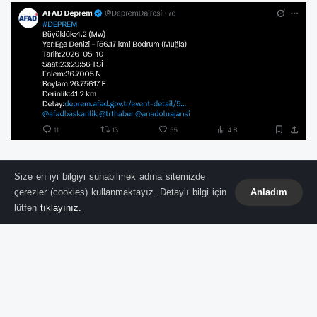
Malatya
'da gece yarısına doğru hissedilen bir
Size en iyi bilgiyi sunabilmek adına sitemizde
çerezler (cookies) kullanmaktayız. Detaylı bilgi için
Anladım
deprem, vatandaşları bir anda sokağa döktü.
lütfen
tıklayınız.
Afet ve Acil Durum Yönetimi Başkanlığı
(
AFAD
), sarsıntının büyüklüğünü ve merkez
üssünü resmen açıkladı.
Depremin Detayları Ne?