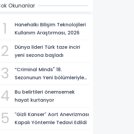
ok Okunanlar
1
Hanehalkı Bilişim Teknolojileri
Kullanım Araştırması, 2026
2
Dünya lideri Türk taze inciri
yeni sezona başladı
3
“Criminal Minds" 18.
Sezonunun Yeni bölümleriyle
Ağustos Ayı Boyunca
4
Bu belirtileri önemsemek
Perşembe Günleri 21.30'da FX
hayat kurtarıyor
Ekranlarında İzleyicilerle
Buluşmaya Devam Ediyor!
5
″Gizli Kanser″ Aort Anevrizması
Kapalı Yöntemle Tedavi Edildi