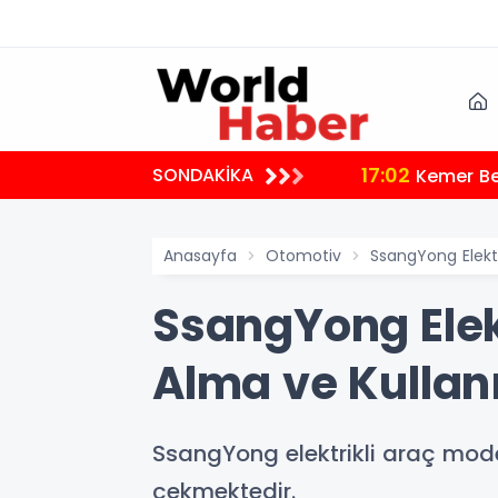
17:02
SONDAKİKA
Kemer Bel
Anasayfa
Otomotiv
SsangYong Elektr
SsangYong Elekt
Alma ve Kullan
SsangYong elektrikli araç model
çekmektedir.