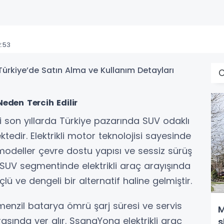
2:53
O
eden Tercih Edilir
i son yıllarda Türkiye pazarında SUV odaklı
ktedir. Elektrikli motor teknolojisi sayesinde
odeller çevre dostu yapısı ve sessiz sürüş
e SUV segmentinde elektrikli araç arayışında
lü ve dengeli bir alternatif haline gelmiştir.
 menzil batarya ömrü şarj süresi ve servis
M
sında yer alır. SsangYong elektrikli araç
s