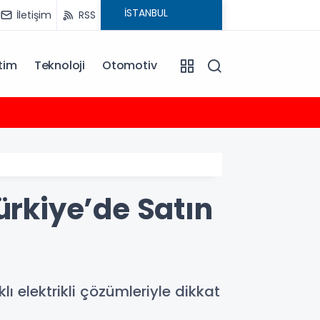
İletişim
RSS
tim
Teknoloji
Otomotiv
16:59
Rauf D
ürkiye’de Satın
ı elektrikli çözümleriyle dikkat