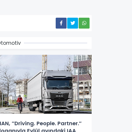
tomotiv
AN, ″Driving. People. Partner.″
loganıyla Eylül ayındaki IAA