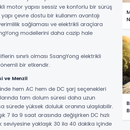
kli motor yapısı sessiz ve konforlu bir sürüş
M
 yapı çevre dostu bir kullanım avantajı
N
erimlilik sağlaması ve elektrikli araçlara
sangYong modellerini daha cazip hale
flerin sınırlı olması SsangYong elektrikli
nemli bir etkendir.
i ve Menzil
rinde hem AC hem de DC şarj seçenekleri
onlarında tam dolum süresi daha uzun
B
ısa sürede yüksek doluluk oranına ulaşılabilir.
B
ık 7 ila 9 saat arasında değişirken DC hızlı
k seviyesine yaklaşık 30 ila 40 dakika içinde