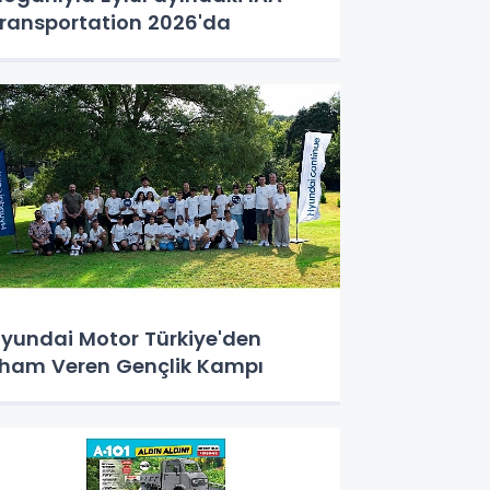
ransportation 2026'da
yundai Motor Türkiye'den
lham Veren Gençlik Kampı