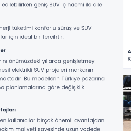
edilebilirken geniş SUV iç hacmi ile aile
nerji tüketimi konforlu sürüş ve SUV
r için ideal bir tercihtir.
ler
A
K
rını önümüzdeki yıllarda genişletmeyi
sil elektrikli SUV projeleri markanın
tmaktadır. Bu modellerin Türkiye pazarına
ma planlamalarına göre değişiklik
tajları
den kullanıcılar birçok önemli avantajdan
 bakım maliyeti sayesinde uzun vadede