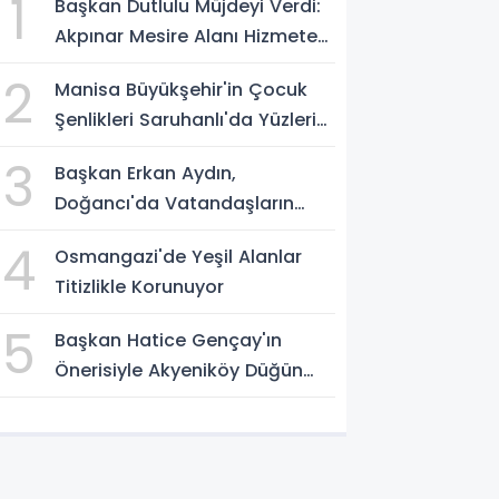
1
Başkan Dutlulu Müjdeyi Verdi:
Akpınar Mesire Alanı Hizmete
Açılıyor
2
Manisa Büyükşehir'in Çocuk
Şenlikleri Saruhanlı'da Yüzleri
Gülümsetti
3
Başkan Erkan Aydın,
Doğancı'da Vatandaşların
Taleplerini Yerinde Dinledi
4
Osmangazi'de Yeşil Alanlar
Titizlikle Korunuyor
5
Başkan Hatice Gençay'ın
Önerisiyle Akyeniköy Düğün
Salonu Yıl Sonuna Kadar
Ücretsiz