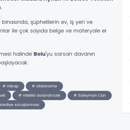
.
nasında, şüphelilerin ev, iş yeri ve
nlar ile çok sayıda belge ve materyale el
mesi halinde
Bolu
'yu sarsan davanın
aşlayacak.
# irtikap
# iddianame
vet
# nitelikli dolandırıcılık
# Süleyman Can
elediye soruşturması