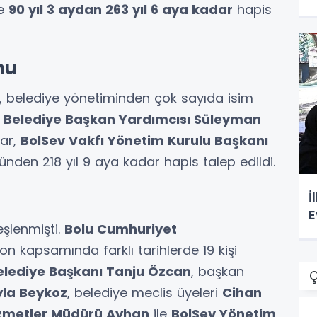
se
90 yıl 3 aydan 263 yıl 6 aya kadar
hapis
mu
 belediye yönetiminden çok sayıda isim
u
Belediye Başkan Yardımcısı Süleyman
dar,
BolSev Vakfı Yönetim Kurulu Başkanı
günden 218 yıl 9 aya kadar hapis talep edildi.
İ
E
eşlenmişti.
Bolu Cumhuriyet
on kapsamında farklı tarihlerde 19 kişi
elediye Başkanı Tanju Özcan
, başkan
Ç
yla Beykoz
, belediye meclis üyeleri
Cihan
izmetler Müdürü Ayhan
ile
BolSev Yönetim