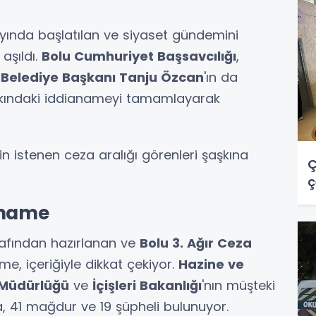
ayında başlatılan ve siyaset gündemini
aşıldı.
Bolu Cumhuriyet Başsavcılığı
,
n
Belediye Başkanı Tanju Özcan
'ın da
akkındaki iddianameyi tamamlayarak
n istenen ceza aralığı görenleri şaşkına
Ç
ç
aname
afından hazırlanan ve
Bolu 3. Ağır Ceza
e, içeriğiyle dikkat çekiyor.
Hazine ve
 Müdürlüğü
ve
İçişleri Bakanlığı
'nın müşteki
, 41 mağdur ve 19 şüpheli bulunuyor.