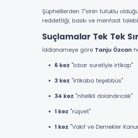
Şüphelilerden 7'sinin tutuklu olduğu
reddettiği, baskı ve menfaat talebi
Suçlamalar Tek Tek Sı
İddianameye göre
Tanju Özcan
ha
6 kez
"icbar suretiyle irtikap"
3 kez
"irtikaba teşebbüs"
34 kez
"nitelikli dolandırıcılık"
1 kez
"rüşvet"
1 kez
"Vakıf ve Dernekler Kanu