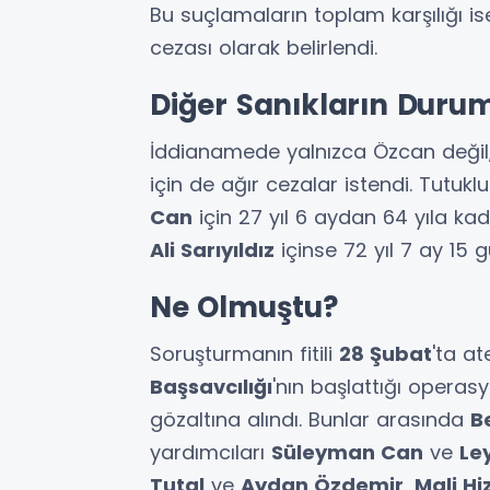
Bu suçlamaların toplam karşılığı i
cezası olarak belirlendi.
Diğer Sanıkların Duru
İddianamede yalnızca Özcan değil,
için de ağır cezalar istendi. Tutukl
Can
için 27 yıl 6 aydan 64 yıla ka
Ali Sarıyıldız
içinse 72 yıl 7 ay 15 
Ne Olmuştu?
Soruşturmanın fitili
28 Şubat
'ta at
Başsavcılığı
'nın başlattığı operasy
gözaltına alındı. Bunlar arasında
B
yardımcıları
Süleyman Can
ve
Le
Tutal
ve
Aydan Özdemir
,
Mali H