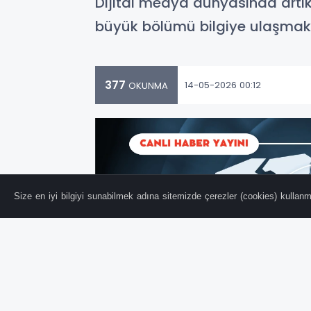
Dijital medya dünyasında artık 
büyük bölümü bilgiye ulaşmak i
377
14-05-2026 00:12
OKUNMA
Size en iyi bilgiyi sunabilmek adına sitemizde çerezler (cookies) kullanma