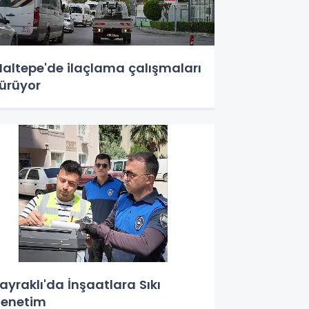
altepe'de ilaçlama çalışmaları
ürüyor
ayraklı'da İnşaatlara Sıkı
enetim