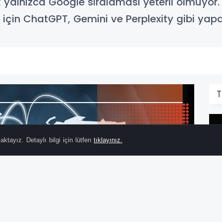
yalnızca Google sıralaması yeterli olmuyor. 20
çin ChatGPT, Gemini ve Perplexity gibi yapay
T
ktayız. Detaylı bilgi için lütfen
tıklayınız.