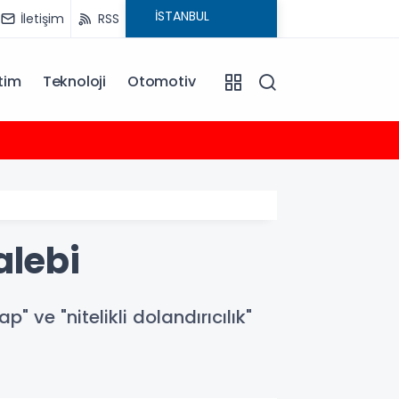
İletişim
RSS
tim
Teknoloji
Otomotiv
12:36
Maltep
alebi
ve "nitelikli dolandırıcılık"