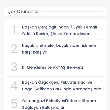
Çok Okunanlar
1
Başkan Çerçioğlu'ndan 7 Eylül Temalı
Ödüllü Resim, Şiir ve Kompozisyon
Yarışması
2
Küçük işletmeler büyük siber risklerle
karşı karşıya
3
K. Menderes'te AKTAŞ Bereketi
4
Başkan Özgökçen, Pekyatırmacı ve
Bağcı Şefikcan Parkı'nda Vatandaşlarla
Bir Araya Geldi
5
Osmangazi Belediyesi'nden İstihdam
Sağlayan Buluşmalar