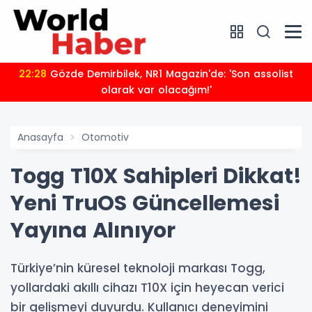
22:28
Gözde Demirbilek, NR1 Magazin'de: 'Son assolist
olarak var olacağım!'
Anasayfa
Otomotiv
Togg T10X Sahipleri Dikkat!
Yeni TruOS Güncellemesi
Yayına Alınıyor
Türkiye’nin küresel teknoloji markası Togg,
yollardaki akıllı cihazı T10X için heyecan verici
bir gelişmeyi duyurdu. Kullanıcı deneyimini