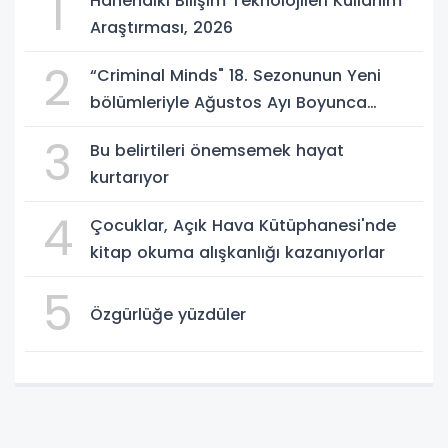
1
Hanehalkı Bilişim Teknolojileri Kullanım
Araştırması, 2026
2
“Criminal Minds" 18. Sezonunun Yeni
bölümleriyle Ağustos Ayı Boyunca
Perşembe Günleri 21.30'da FX
3
Bu belirtileri önemsemek hayat
Ekranlarında İzleyicilerle Buluşmaya
kurtarıyor
Devam Ediyor!
4
Çocuklar, Açık Hava Kütüphanesi'nde
kitap okuma alışkanlığı kazanıyorlar
5
Özgürlüğe yüzdüler