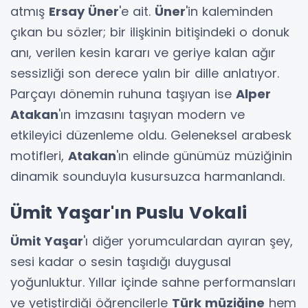
atmış
Ersay Üner
'e ait.
Üner
'in kaleminden
çıkan bu sözler; bir ilişkinin bitişindeki o donuk
anı, verilen kesin kararı ve geriye kalan ağır
sessizliği son derece yalın bir dille anlatıyor.
Parçayı dönemin ruhuna taşıyan ise
Alper
Atakan
'ın imzasını taşıyan modern ve
etkileyici düzenleme oldu. Geleneksel arabesk
motifleri,
Atakan
'ın elinde günümüz müziğinin
dinamik sounduyla kusursuzca harmanlandı.
Ümit Yaşar'ın Puslu Vokali
Ümit Yaşar
'ı diğer yorumculardan ayıran şey,
sesi kadar o sesin taşıdığı duygusal
yoğunluktur. Yıllar içinde sahne performansları
ve yetiştirdiği öğrencilerle
Türk müziğine
hem