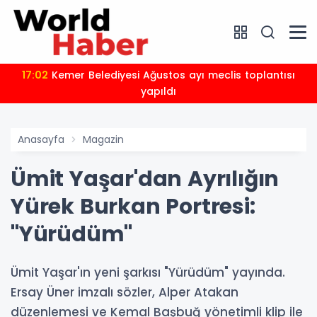
17:02
Kemer Belediyesi Ağustos ayı meclis toplantısı
yapıldı
Anasayfa
Magazin
Ümit Yaşar'dan Ayrılığın
Yürek Burkan Portresi:
"Yürüdüm"
Ümit Yaşar'ın yeni şarkısı "Yürüdüm" yayında.
Ersay Üner imzalı sözler, Alper Atakan
düzenlemesi ve Kemal Başbuğ yönetimli klip ile