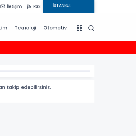
İletişim
RSS
tim
Teknoloji
Otomotiv
17:17
Urla Be
n takip edebilirsiniz.