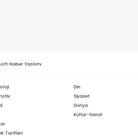
isoft
Haber Yazılımı
oloji
Din
otiv
Siyaset
d
Dünya
Kültür-Sanat
lar
k Tarifleri