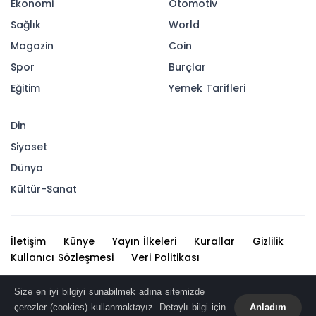
Ekonomi
Otomotiv
Sağlık
World
Magazin
Coin
Spor
Burçlar
Eğitim
Yemek Tarifleri
Din
Siyaset
Dünya
Kültür-Sanat
İletişim
Künye
Yayın İlkeleri
Kurallar
Gizlilik
Kullanıcı Sözleşmesi
Veri Politikası
Haber içerikleri izin alınmadan, kaynak gösterilerek dahi
Size en iyi bilgiyi sunabilmek adına sitemizde
iktibas edilemez. Kanuna aykırı ve izinsiz olarak
çerezler (cookies) kullanmaktayız. Detaylı bilgi için
Anladım
kopyalanamaz, başka yerde yayınlanamaz.