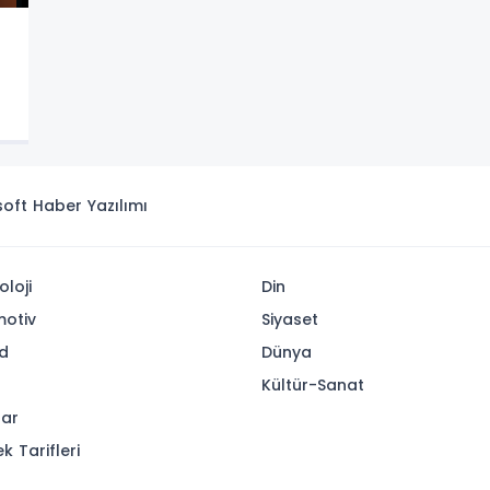
i
isoft
Haber Yazılımı
oloji
Din
otiv
Siyaset
d
Dünya
Kültür-Sanat
lar
k Tarifleri