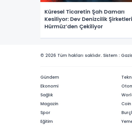
Küresel Ticaretin Şah Damarı
Kesiliyor: Dev Denizcilik Şirketler
Hürmüz’den Çekiliyor
© 2026 Tüm hakları saklıdır. Sistem : Gaz
Gündem
Tekn
Ekonomi
Otom
Sağlık
Worl
Magazin
Coin
Spor
Burç
Eğitim
Yeme