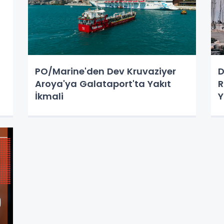
PO/Marine'den Dev Kruvaziyer
D
Aroya'ya Galataport'ta Yakıt
R
İkmali
Y