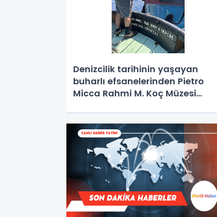
Denizcilik tarihinin yaşayan
buharlı efsanelerinden Pietro
Micca Rahmi M. Koç Müzesi
koleksiyonuna katıldı