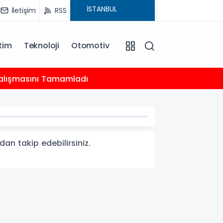
İletişim
RSS
tim
Teknoloji
Otomotiv
20:18
 Çalışmasını Tamamladı
Çocukl
dan takip edebilirsiniz.