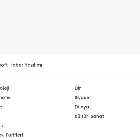
isoft
Haber Yazılımı
oloji
Din
otiv
Siyaset
d
Dünya
Kültür-Sanat
lar
k Tarifleri