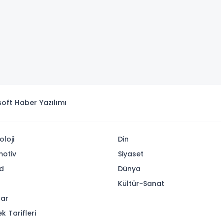
isoft
Haber Yazılımı
oloji
Din
otiv
Siyaset
d
Dünya
Kültür-Sanat
lar
k Tarifleri