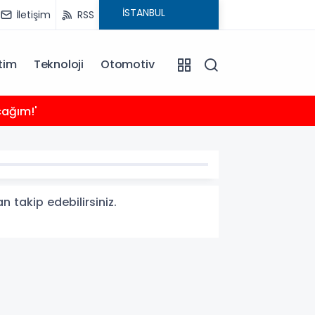
İletişim
RSS
tim
Teknoloji
Otomotiv
21:24
cağım!'
Sığacı
n takip edebilirsiniz.