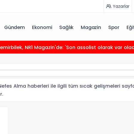
Yazarlar
Gündem
Ekonomi
Sağlık
Magazin
Spor
Eği
mirbilek, NR1 Magazin'de: 'Son assolist olarak var ola
fes Alma haberleri ile ilgili tüm sıcak gelişmeleri sayf
r.