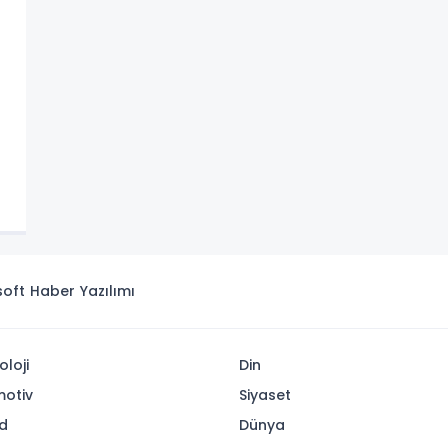
isoft
Haber Yazılımı
oloji
Din
otiv
Siyaset
d
Dünya