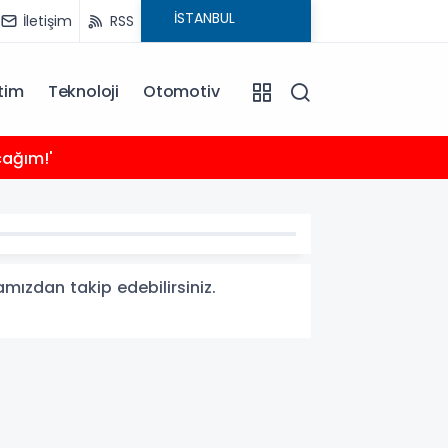
İletişim
RSS
tim
Teknoloji
Otomotiv
21:24
cağım!'
Sığacı
amızdan takip edebilirsiniz.