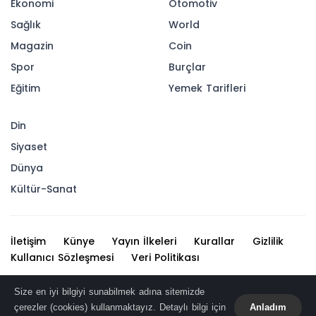
Ekonomi
Otomotiv
Sağlık
World
Magazin
Coin
Spor
Burçlar
Eğitim
Yemek Tarifleri
Din
Siyaset
Dünya
Kültür-Sanat
İletişim
Künye
Yayın İlkeleri
Kurallar
Gizlilik
Kullanıcı Sözleşmesi
Veri Politikası
Haber içerikleri izin alınmadan, kaynak gösterilerek dahi
Size en iyi bilgiyi sunabilmek adına sitemizde
iktibas edilemez. Kanuna aykırı ve izinsiz olarak
çerezler (cookies) kullanmaktayız. Detaylı bilgi için
Anladım
kopyalanamaz, başka yerde yayınlanamaz.