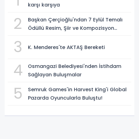
1
karşı karşıya
2
Başkan Çerçioğlu'ndan 7 Eylül Temalı
Ödüllü Resim, Şiir ve Kompozisyon
Yarışması
3
K. Menderes'te AKTAŞ Bereketi
4
Osmangazi Belediyesi'nden İstihdam
Sağlayan Buluşmalar
5
Semruk Games'in Harvest King'i Global
Pazarda Oyuncularla Buluştu!