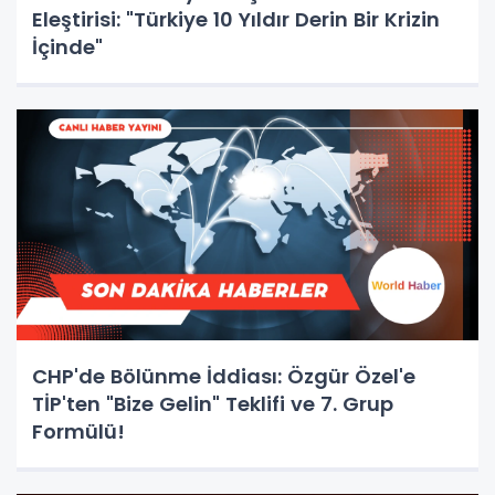
Eleştirisi: "Türkiye 10 Yıldır Derin Bir Krizin
İçinde"
CHP'de Bölünme İddiası: Özgür Özel'e
TİP'ten "Bize Gelin" Teklifi ve 7. Grup
Formülü!