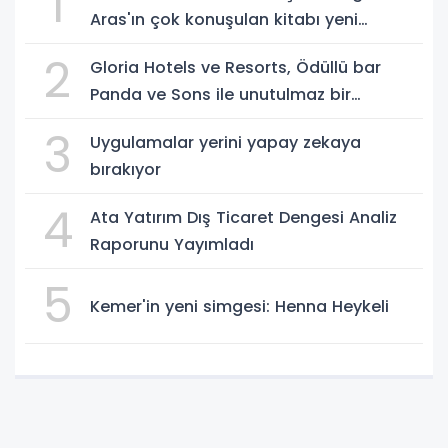
1
Aras'ın çok konuşulan kitabı yeni
baskısını Titanic Luxury Collection
2
Gloria Hotels ve Resorts, Ödüllü bar
Bodrum'da kutladı
Panda ve Sons ile unutulmaz bir
Miksoloji Gecesine İmza Attı
3
Uygulamalar yerini yapay zekaya
bırakıyor
4
Ata Yatırım Dış Ticaret Dengesi Analiz
Raporunu Yayımladı
5
Kemer'in yeni simgesi: Henna Heykeli