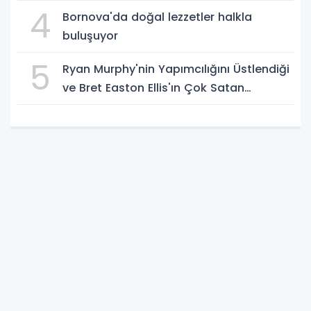
4
Bornova'da doğal lezzetler halkla
buluşuyor
5
Ryan Murphy'nin Yapımcılığını Üstlendiği
ve Bret Easton Ellis'ın Çok Satan
Romanından Uyarlanan ″The Shards″, İlk
İki Bölümüyle Şimdi Sadece Disney+'ta
Yayında!