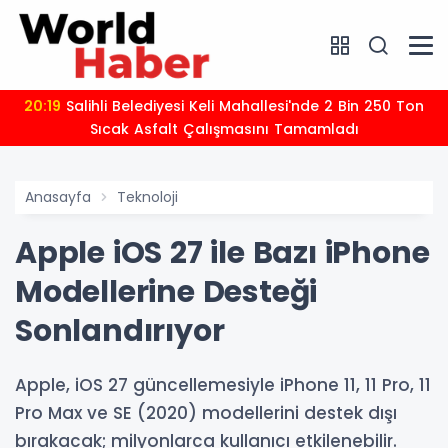
20:19
Salihli Belediyesi Keli Mahallesi'nde 2 Bin 250 Ton
Sıcak Asfalt Çalışmasını Tamamladı
Anasayfa
Teknoloji
Apple iOS 27 ile Bazı iPhone
Modellerine Desteği
Sonlandırıyor
Apple, iOS 27 güncellemesiyle iPhone 11, 11 Pro, 11
Pro Max ve SE (2020) modellerini destek dışı
bırakacak; milyonlarca kullanıcı etkilenebilir.