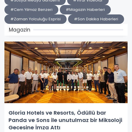
#Sosyal Medya Gündemi
#Viral Videolar
#Cem Yılmaz Benzeri
#Magazin Haberleri
#Zaman Yolculuğu Esprisi
#Son Dakika Haberleri
Magazin
Gloria Hotels ve Resorts, Ödüllü bar
Panda ve Sons ile unutulmaz bir Miksoloji
Gecesine İmza Attı