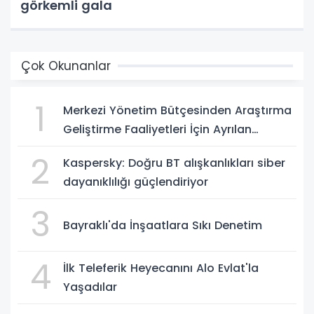
görkemli gala
Çok Okunanlar
1
Merkezi Yönetim Bütçesinden Araştırma
Geliştirme Faaliyetleri İçin Ayrılan
Ödenek ve Harcamalar, 2026
2
Kaspersky: Doğru BT alışkanlıkları siber
dayanıklılığı güçlendiriyor
3
Bayraklı'da İnşaatlara Sıkı Denetim
4
İlk Teleferik Heyecanını Alo Evlat'la
Yaşadılar