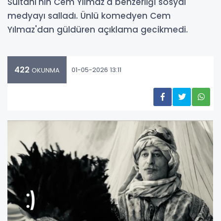
Sultanı'nın Cem Yılmaz'a benzerliği sosyal
medyayı salladı. Ünlü komedyen Cem
Yılmaz'dan güldüren açıklama gecikmedi.
422
01-05-2026 13:11
OKUNMA