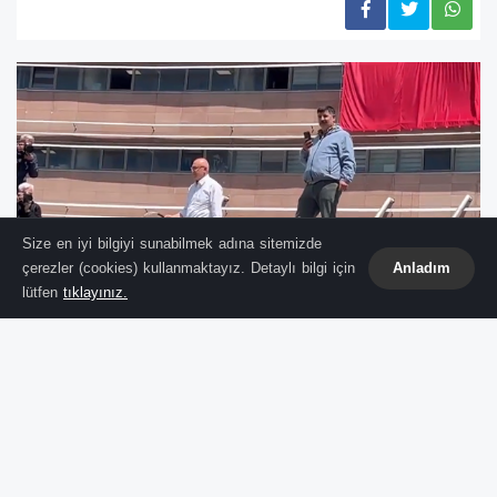
Size en iyi bilgiyi sunabilmek adına sitemizde
çerezler (cookies) kullanmaktayız. Detaylı bilgi için
Anladım
lütfen
tıklayınız.
Genel Merkezde "Tahliye"
Krizine Çatıdan Yanıt
Ankara Bölge Adliye Mahkemesi
'nin "mutlak
butlan" kararı sonrası başlayan yetki