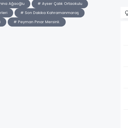
mina Ağaoğlu
# Ayser Çalık Ortaokulu
Ç
leri
# Son Dakika Kahramanmaraş
i
# Peyman Pınar Mersinli.