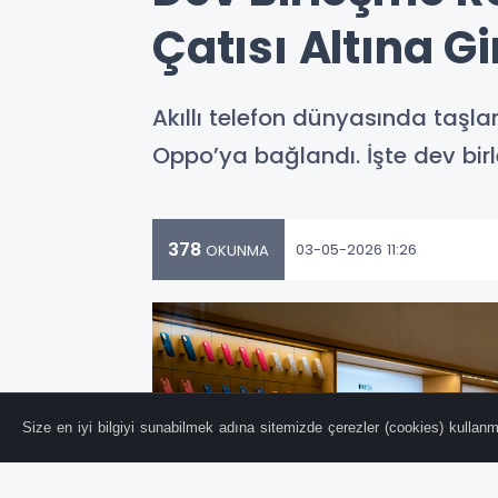
Çatısı Altına Gi
Akıllı telefon dünyasında taşla
Oppo’ya bağlandı. İşte dev birl
378
03-05-2026 11:26
OKUNMA
Size en iyi bilgiyi sunabilmek adına sitemizde çerezler (cookies) kullanma