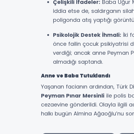
Çelişkili İfadeler:
Baba Uğur Me
iddia etse de, saldırganın sila
poligonda atış yaptığı görüntül
Psikolojik Destek İhmali:
İki 
önce failin çocuk psikiyatrisi
verdiği; ancak anne Peyman Pın
almadığı saptandı.
Anne ve Baba Tutuklandı
Yaşanan facianın ardından, Türk Di
Peyman Pınar Mersinli
ile polis 
cezaevine gönderildi. Olayla ilgi
halkı bugün Almina Ağaoğlu’nu son