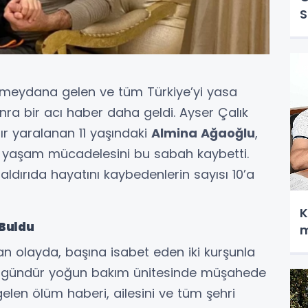
S
Ü
meydana gelen ve tüm Türkiye’yi yasa
nra bir acı haber daha geldi. Ayser Çalık
ır yaralanan 11 yaşındaki
Almina Ağaoğlu
,
 yaşam mücadelesini bu sabah kaybetti.
saldırıda hayatını kaybedenlerin sayısı 10’a
K
Buldu
m
n olayda, başına isabet eden iki kurşunla
8 gündür yoğun bakım ünitesinde müşahede
elen ölüm haberi, ailesini ve tüm şehri