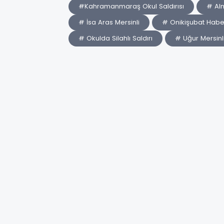
#Kahramanmaraş Okul Saldırısı
# Al
# İsa Aras Mersinli
# Onikişubat Haber
# Okulda Silahlı Saldırı
# Uğur Mersinl