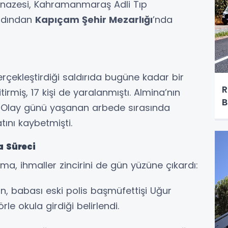
enazesi, Kahramanmaraş Adli Tıp
ardından
Kapıçam Şehir Mezarlığı
’nda
erçekleştirdiği saldırıda bugüne kadar bir
R
rmiş, 17 kişi de yaralanmıştı. Almina’nın
B
u. Olay günü yaşanan arbede sırasında
tını kaybetmişti.
a Süreci
a, ihmaller zincirini de gün yüzüne çıkardı:
n, babası eski polis başmüfettişi Uğur
örle okula girdiği belirlendi.