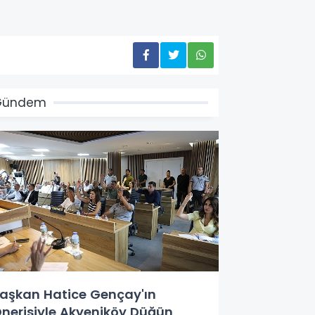
Gündem
aşkan Hatice Gençay'ın
nerisiyle Akyeniköy Düğün