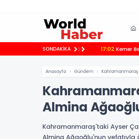
17:02
SONDAKİKA
Kemer Bel
Anasayfa
Gündem
Kahramanmaraş Ok
Kahramanmaraş 
Almina Ağaoğlu
Kahramanmaraş'taki Ayser Çalık
Almina Ağaoğlu'nun vefatıyla öl