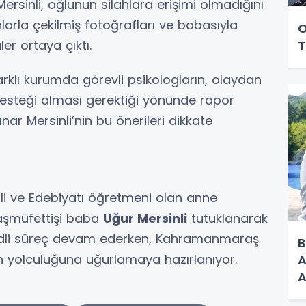
rsinli, oğlunun silahlara erişimi olmadığını
hlarla çekilmiş fotoğrafları ve babasıyla
O
T
er ortaya çıktı.
farklı kurumda görevli psikologların, olaydan
 desteği alması gerektiği yönünde rapor
ar Mersinli’nin bu önerileri dikkate
li ve Edebiyatı öğretmeni olan anne
başmüfettişi baba
Uğur Mersinli
tutuklanarak
li adli süreç devam ederken, Kahramanmaraş
B
 yolculuğuna uğurlamaya hazırlanıyor.
A
A