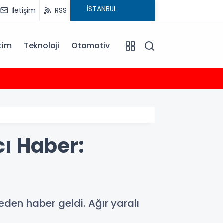
İletişim
RSS
tim
Teknoloji
Otomotiv
16:59
Rauf D
ı Haber:
den haber geldi. Ağır yaralı