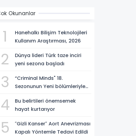
ok Okunanlar
1
Hanehalkı Bilişim Teknolojileri
Kullanım Araştırması, 2026
2
Dünya lideri Türk taze inciri
yeni sezona başladı
3
“Criminal Minds" 18.
Sezonunun Yeni bölümleriyle
Ağustos Ayı Boyunca
4
Bu belirtileri önemsemek
Perşembe Günleri 21.30'da FX
hayat kurtarıyor
Ekranlarında İzleyicilerle
Buluşmaya Devam Ediyor!
5
″Gizli Kanser″ Aort Anevrizması
Kapalı Yöntemle Tedavi Edildi