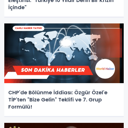
Eleştirisi: "Türkiye 10 Yıldır Derin Bir Krizin
İçinde"
CHP'de Bölünme İddiası: Özgür Özel'e
TİP'ten "Bize Gelin" Teklifi ve 7. Grup
Formülü!