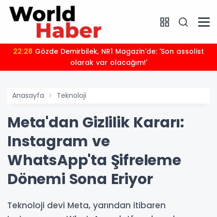
21:24
Sığacık'tan güçlü mesaj: “Deniz bizim, Sığacık
hepimizin"
Anasayfa
Teknoloji
Meta'dan Gizlilik Kararı:
Instagram ve
WhatsApp'ta Şifreleme
Dönemi Sona Eriyor
Teknoloji devi Meta, yarından itibaren