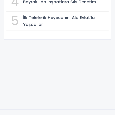
4
Bayraklı'da İnşaatlara Sıkı Denetim
5
İlk Teleferik Heyecanını Alo Evlat'la
Yaşadılar