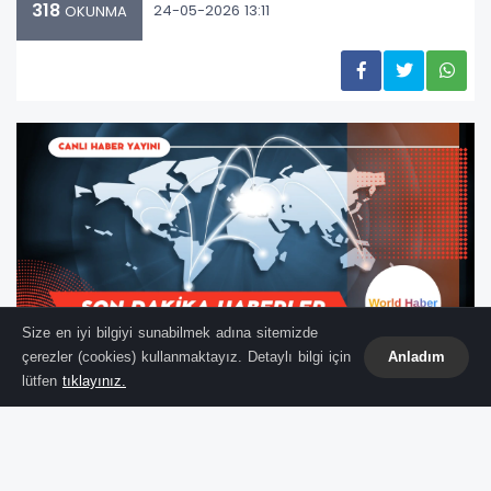
318
24-05-2026 13:11
OKUNMA
Size en iyi bilgiyi sunabilmek adına sitemizde
çerezler (cookies) kullanmaktayız. Detaylı bilgi için
Anladım
lütfen
tıklayınız.
"Halka Güvenerek Siyaset
Yaptım"