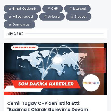
#Nimet Özdemir
# CHP
# İstanbul
# Millet İradesi
# Ankara
# Siyaset
# Demokrasi
Siyaset
Cemil Tugay CHP'den İstifa Etti:
"Bağımsız Olarak Görevime Devam