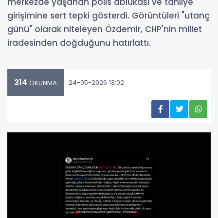
merkezde yaşanan polis ablukası ve tahliye
girişimine sert tepki gösterdi. Görüntüleri "utanç
günü" olarak niteleyen Özdemir, CHP'nin millet
iradesinden doğduğunu hatırlattı.
314
24-05-2026 13:02
OKUNMA