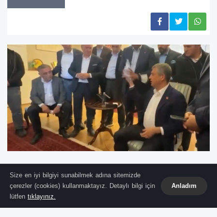
Polis Zorla Girdi: Kapılar Kırıldı
Size en iyi bilgiyi sunabilmek adına sitemizde
çerezler (cookies) kullanmaktayız. Detaylı bilgi için
Anladım
Ankara Bölge Adliye Mahkemesi
'nin kurultay
lütfen
tıklayınız.
iptali ve
Kemal Kılıçdaroğlu
'nun iadesi