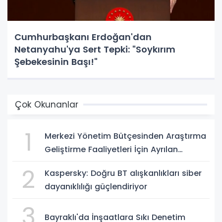
Cumhurbaşkanı Erdoğan'dan
Netanyahu'ya Sert Tepki: "Soykırım
Şebekesinin Başı!"
Çok Okunanlar
1
Merkezi Yönetim Bütçesinden Araştırma
Geliştirme Faaliyetleri İçin Ayrılan
Ödenek ve Harcamalar, 2026
2
Kaspersky: Doğru BT alışkanlıkları siber
dayanıklılığı güçlendiriyor
3
Bayraklı'da İnşaatlara Sıkı Denetim