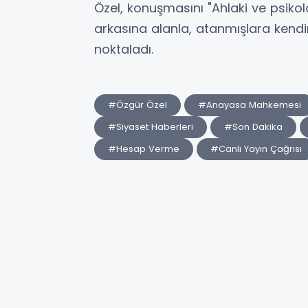
Özel, konuşmasını "Ahlaki ve psikolo
arkasına alanla, atanmışlara kendin
noktaladı.
#Özgür Özel
#Anayasa Mahkemesi
#Siyaset Haberleri
#Son Dakika
#Hesap Verme
#Canlı Yayın Çağrısı