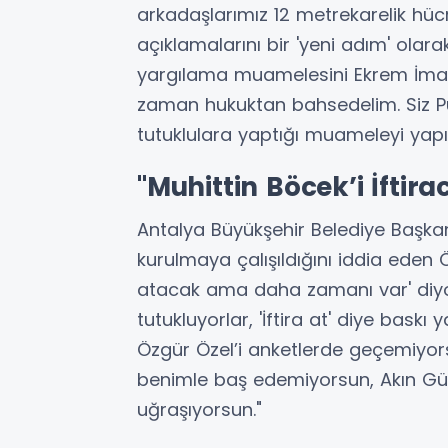
arkadaşlarımız 12 metrekarelik hücr
açıklamalarını bir 'yeni adım' olar
yargılama muamelesini Ekrem İmam
zaman hukuktan bahsedelim. Siz Putin’
tutuklulara yaptığı muameleyi yapı
"Muhittin Böcek’i İftir
Antalya Büyükşehir Belediye Başka
kurulmaya çalışıldığını iddia eden Ö
atacak ama daha zamanı var' diyor.
tutukluyorlar, 'İftira at' diye bask
Özgür Özel’i anketlerde geçemiyor
benimle baş edemiyorsun, Akın Gürl
uğraşıyorsun."