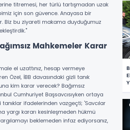
rine titremesi, her türlü tartışmadan uzak
imiz için son güvence. Anayasa bir
dir. Biz bu ziyareti makama duyduğumuz
leştirdik."
Bağımsız Mahkemeler Karar
B
ale el uzattınız, hesap vermeye
E
ren Özel, İBB davasındaki gizli tanık
Y
"Buna kim karar verecek? Bağımsız
anbul Cumhuriyet Başsavcısıyken ortaya
li tanıklar ifadelerinden vazgeçti; 'Savcılar
 daha yargı kararı kesinleşmeden hükmü
r yargılamayı beklemeden infaz ediyorsanız,