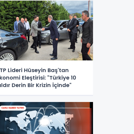
TP Lideri Hüseyin Baş'tan
konomi Eleştirisi: "Türkiye 10
ıldır Derin Bir Krizin İçinde"