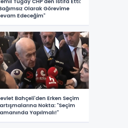
emil Tugay CHP'den İstifa Etti:
Bağımsız Olarak Görevime
evam Edeceğim"
evlet Bahçeli'den Erken Seçim
artışmalarına Nokta: "Seçim
amanında Yapılmalı!"