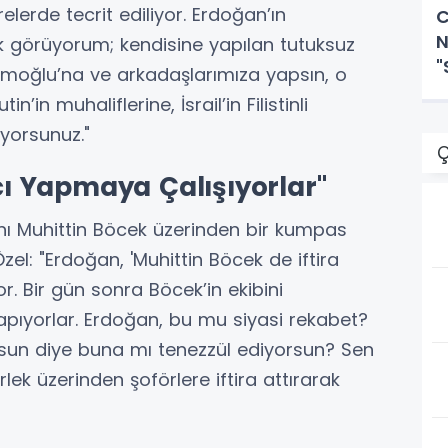
elerde tecrit ediliyor. Erdoğan’ın
C
N
ak görüyorum; kendisine yapılan tutuksuz
"
oğlu’na ve arkadaşlarımıza yapsın, o
in muhaliflerine, İsrail’in Filistinli
yorsunuz."
Ç
acı Yapmaya Çalışıyorlar"
nı Muhittin Böcek üzerinden bir kumpas
zel: "Erdoğan, 'Muhittin Böcek de iftira
 Bir gün sonra Böcek’in ekibini
ı yapıyorlar. Erdoğan, bu mu siyasi rekabet?
sun diye buna mı tenezzül ediyorsun? Sen
ek üzerinden şoförlere iftira attırarak