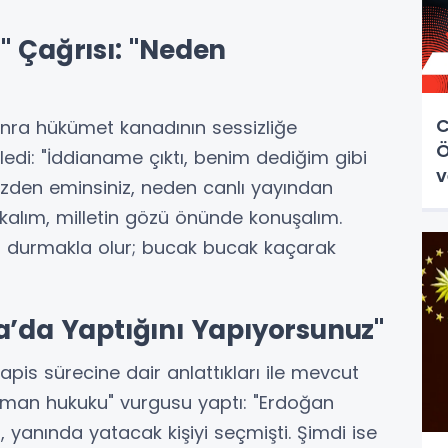
" Çağrısı: "Neden
C
onra hükümet kanadının sessizliğe
Ö
ledi: "İddianame çıktı, benim dediğim gibi
v
nizden eminsiniz, neden canlı yayından
kalım, milletin gözü önünde konuşalım.
a durmakla olur; bucak bucak kaçarak
a’da Yaptığını Yapıyorsunuz"
is sürecine dair anlattıkları ile mevcut
üşman hukuku" vurgusu yaptı: "Erdoğan
, yanında yatacak kişiyi seçmişti. Şimdi ise