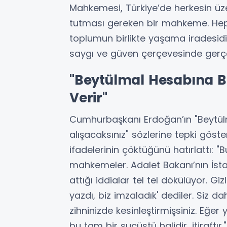
Mahkemesi, Türkiye’de herkesin üze
tutması gereken bir mahkeme. Hep
toplumun birlikte yaşama iradesi
saygı ve güven çerçevesinde gerçek
"Beytülmal Hesabına 
Verir"
Cumhurbaşkanı Erdoğan’ın "Beytülm
alışacaksınız" sözlerine tepki göste
ifadelerinin çöktüğünü hatırlattı: 
mahkemeler. Adalet Bakanı’nın İst
attığı iddialar tel tel dökülüyor. Giz
yazdı, biz imzaladık' dediler. Siz
zihninizde kesinleştirmişsiniz. Eğe
bu tam bir suçüstü halidir, itiraftır."