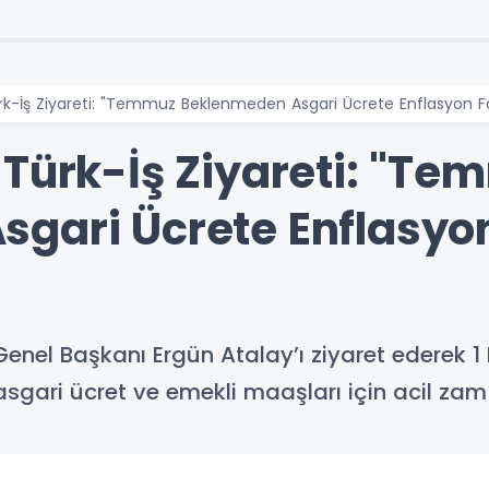
k-İş Ziyareti: "Temmuz Beklenmeden Asgari Ücrete Enflasyon Far
 Türk-İş Ziyareti: "Te
gari Ücrete Enflasyon
Genel Başkanı Ergün Atalay’ı ziyaret ederek 1 
asgari ücret ve emekli maaşları için acil zam 