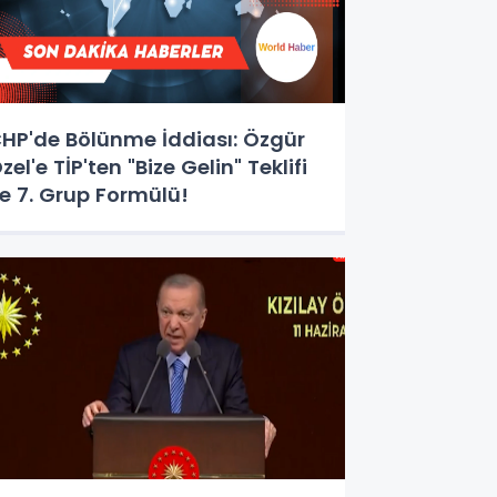
HP'de Bölünme İddiası: Özgür
zel'e TİP'ten "Bize Gelin" Teklifi
e 7. Grup Formülü!