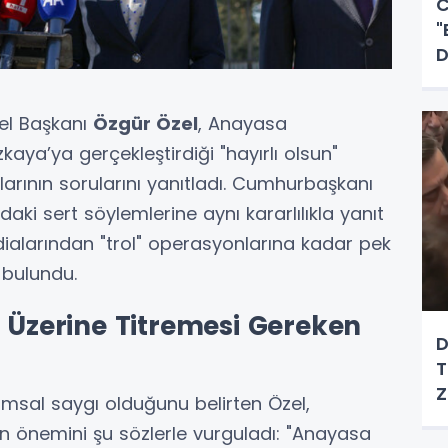
C
"
D
el Başkanı
Özgür Özel
, Anayasa
ya’ya gerçekleştirdiği "hayırlı olsun"
arının sorularını yanıtladı. Cumhurbaşkanı
ki sert söylemlerine aynı kararlılıkla yanıt
ddialarından "trol" operasyonlarına kadar pek
 bulundu.
n Üzerine Titremesi Gereken
D
T
Z
msal saygı olduğunu belirten Özel,
n önemini şu sözlerle vurguladı: "Anayasa