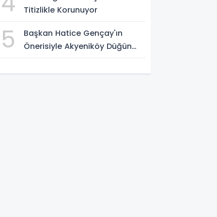
4
Titizlikle Korunuyor
5
Başkan Hatice Gençay'ın
Önerisiyle Akyeniköy Düğün
Salonu Yıl Sonuna Kadar
Ücretsiz