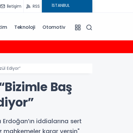
İletişim
RSS
tim
Teknoloji
Otomotiv
12:36
Maltep
ül Ediyor”
“Bizimle Baş
diyor”
Erdoğan’ın iddialarına sert
ız mahkemeler karar versin"