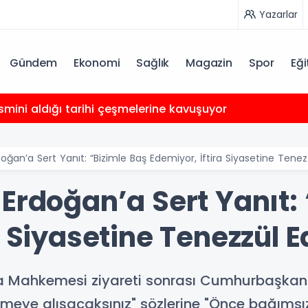
Yazarlar
Gündem
Ekonomi
Sağlık
Magazin
Spor
Eği
smini aldığı tarihi çeşmelerine kavuşuyor
ğan’a Sert Yanıt: “Bizimle Baş Edemiyor, İftira Siyasetine Tenezz
Erdoğan’a Sert Yanıt: 
a Siyasetine Tenezzül E
a Mahkemesi ziyareti sonrası Cumhurbaşkanı 
ermeye alışacaksınız" sözlerine "Önce bağıms