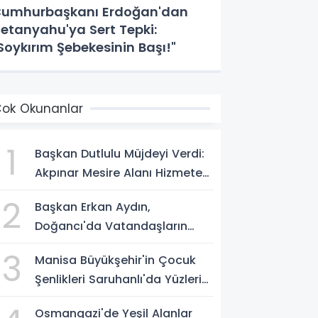
umhurbaşkanı Erdoğan'dan
etanyahu'ya Sert Tepki:
Soykırım Şebekesinin Başı!"
ok Okunanlar
1
Başkan Dutlulu Müjdeyi Verdi:
Akpınar Mesire Alanı Hizmete
Açılıyor
2
Başkan Erkan Aydın,
Doğancı'da Vatandaşların
Taleplerini Yerinde Dinledi
3
Manisa Büyükşehir'in Çocuk
Şenlikleri Saruhanlı'da Yüzleri
Gülümsetti
Osmangazi'de Yeşil Alanlar