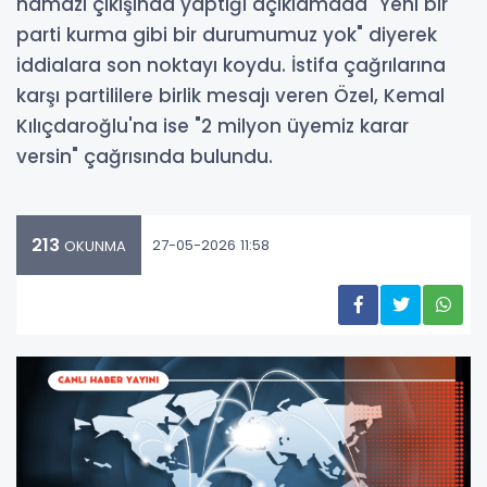
namazı çıkışında yaptığı açıklamada "Yeni bir
parti kurma gibi bir durumumuz yok" diyerek
iddialara son noktayı koydu. İstifa çağrılarına
karşı partililere birlik mesajı veren Özel, Kemal
Kılıçdaroğlu'na ise "2 milyon üyemiz karar
versin" çağrısında bulundu.
213
27-05-2026 11:58
OKUNMA