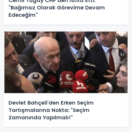
Cemil Tugay CHP'den İstifa Etti:
"Bağımsız Olarak Görevime Devam
Edeceğim"
Devlet Bahçeli'den Erken Seçim
Tartışmalarına Nokta: "Seçim
Zamanında Yapılmalı!"